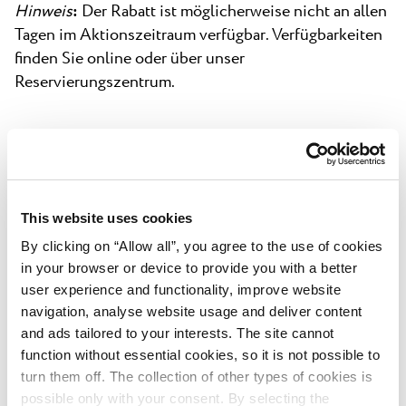
Hinweis
:
Der Rabatt ist möglicherweise nicht an allen
Tagen im Aktionszeitraum verfügbar. Verfügbarkeiten
finden Sie online oder über unser
Reservierungszentrum.
Stornobedingungen:
Kostenlose Stornierung bis 5 Tage vor Anreise
This website uses cookies
möglich. Bei späterer Stornierung oder
Nichterscheinen wird eine Gebühr in Höhe einer
By clicking on “Allow all”, you agree to the use of cookies
in your browser or device to provide you with a better
Übernachtung der gebuchten Unterkunft berechnet.
user experience and functionality, improve website
navigation, analyse website usage and deliver content
and ads tailored to your interests. The site cannot
Zurück zu allen
function without essential cookies, so it is not possible to
Angeboten
turn them off. The collection of other types of cookies is
possible only with your consent. By selecting the