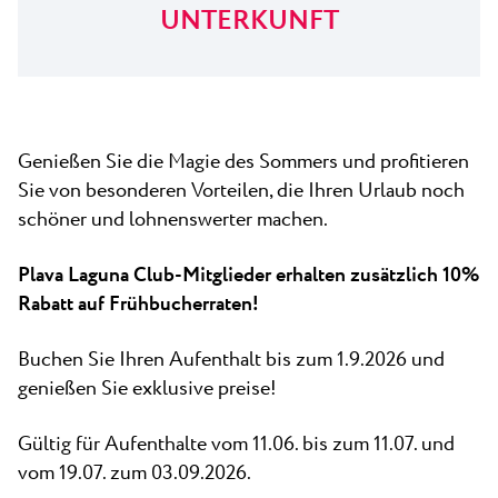
Alle Resorts
Neu
UNTERKUNFT
Strände
Kontakt
Plava Laguna Sport
Aktivurlaub
Marinas
Genießen Sie die Magie des Sommers und profitieren
Gastronomie
Sie von besonderen Vorteilen, die Ihren Urlaub noch
schöner und lohnenswerter machen.
Pepi Club
Plava Laguna Club-Mitglieder erhalten zusätzlich 10%
Alles Erkunden
Rabatt auf Frühbucherraten!
Buchen Sie Ihren Aufenthalt bis zum 1.9.2026 und
genießen Sie exklusive preise!
Gültig für Aufenthalte vom 11.06. bis zum 11.07. und
vom 19.07. zum 03.09.2026.