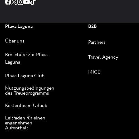
Hotel
Pelegrin
Plava Laguna.
Plava Laguna
B2B
Dieses
Lifestyle-
Über uns
Partners
Hotel, das
mit seinem
Broschüre zur Plava
Travel Agency
Erscheinungsbild
Laguna
und seinen
MICE
Inhalten stolz
Plava Laguna Club
den Namen
Nutzungsbedingungen
des
des Treueprogramms
Schutzpatrons
Kostenlosen Urlaub
der Stadt
Umag trägt,
Leitfaden für einen
angenehmen
harmoniert
Aufenthalt
mit der