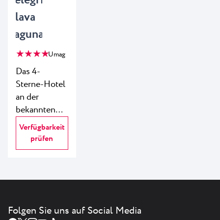
Pelegrin
Plava
Laguna
★ ★ ★ ★
Umag
Das 4-
Sterne-Hotel
an der
bekannten
und
Verfügbarkeit
beliebten
prüfen
Lage in
Katoro startet
in die Saison
2025 unter
einem neuen
Folgen Sie uns auf Social Media
Namen –