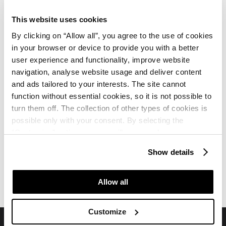
Die Marina Červar liegt im Urlaubsort Červar-Porat, 6
This website uses cookies
km nördlich der Stadt Poreč. Die Marina verfügt über
By clicking on “Allow all”, you agree to the use of cookies
259 Liegeplätze für Schiffe von 3 bis 25 m Länge und
in your browser or device to provide you with a better
einem maximalen Tiefgang von bis zu 5 m.
user experience and functionality, improve website
navigation, analyse website usage and deliver content
and ads tailored to your interests. The site cannot
Marina Červar
function without essential cookies, so it is not possible to
turn them off. The collection of other types of cookies is
possible only with your consent. By selecting the
“Customise” option, a menu will appear where you can
find out more details about data collection and decide for
Show details
which purposes we may process your data. You can
manage your “Details” selection in your browser at any
Marina Parentium
time.
Allow all
Customize