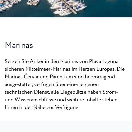
Alle Resorts
Neu
Strände
Kontakt
Plava Laguna Sport
Aktivurlaub
Marinas
Marinas
Gastronomie
Pepi Club
Setzen Sie Anker in den Marinas von Plava Laguna,
sicheren Mittelmeer-Marinas im Herzen Europas. Die
Alles Erkunden
Marinas Červar und Parentium sind hervorragend
ausgestattet, verfügen über einen eigenen
technischen Dienst, alle Liegeplätze haben Strom-
und Wasseranschlüsse und weitere Inhalte stehen
Ihnen in der Nähe zur Verfügung.