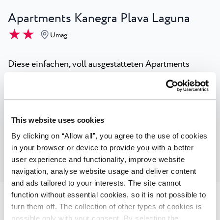
Apartments Kanegra Plava Laguna
★ ★
Umag
Diese einfachen, voll ausgestatteten Apartments
liegen versteckt in den Pinienhainen, direkt oberhalb
des schönsten Strandes in der Region. Wenn Sie gerne
Zeit am Strand verbringen, dann ist Kanegra genau die
richtige Wahl für Sie.
This website uses cookies
By clicking on “Allow all”, you agree to the use of cookies
Entdecken Sie Apartments
in your browser or device to provide you with a better
user experience and functionality, improve website
navigation, analyse website usage and deliver content
and ads tailored to your interests. The site cannot
function without essential cookies, so it is not possible to
turn them off. The collection of other types of cookies is
possible only with your consent. By selecting the