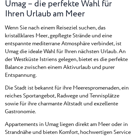
Umag – die perfekte Wahl für
Alle Resorts
Neu
Strände
Ihren Urlaub am Meer
Kontakt
Plava Laguna Sport
Wenn Sie nach einem Reiseziel suchen, das
Aktivurlaub
kristallklares Meer, gepflegte Strände und eine
Marinas
entspannte mediterrane Atmosphäre verbindet, ist
Umag die ideale Wahl für Ihren nächsten Urlaub. An
Gastronomie
der Westküste Istriens gelegen, bietet es die perfekte
Pepi Club
Balance zwischen einem Aktivurlaub und purer
Entspannung.
Alles Erkunden
Die Stadt ist bekannt für ihre Meerespromenaden, ein
reiches Sportangebot, Radwege und Tennisplätze
sowie für ihre charmante Altstadt und exzellente
Gastronomie.
Appartements in Umag liegen direkt am Meer oder in
Strandnähe und bieten Komfort, hochwertigen Service