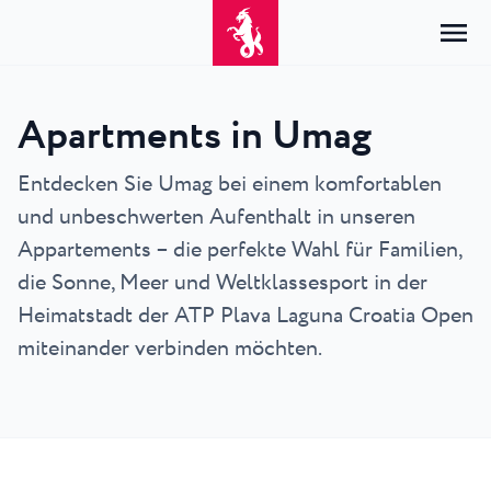
Apartments in Umag
Home
Anmelden
Entdecken Sie Umag bei einem komfortablen
und unbeschwerten Aufenthalt in unseren
Unterkunft
DE
Hrvatski
Appartements – die perfekte Wahl für Familien,
Nach Typ
Nach Reiseziel
Resorts
English
die Sonne, Meer und Weltklassesport in der
Hotels
Poreč
Heimatstadt der ATP Plava Laguna Croatia Open
Deutsch
Park Resort Plava Laguna
Erkunden
Appartements
Umag
miteinander verbinden möchten.
Italiano
Zelena Resort Plava Laguna
Villen
Erkunden
Angebote
Alle Unterkünfte
Plava Resort Plava Laguna
Istria Experience
Slovenščina
Plava Laguna Club
Stella Maris Resort Plava Laguna
Reiseziele
Veranstaltungen