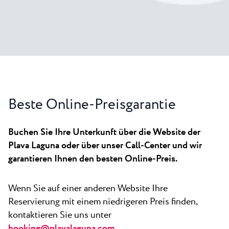
Alle Resorts
Neu
Strände
Kontakt
Plava Laguna Sport
Aktivurlaub
Marinas
Gastronomie
Beste Online-Preisgarantie
Pepi Club
Alles Erkunden
Buchen Sie Ihre Unterkunft über die Website der
Plava Laguna oder über unser Call-Center und wir
garantieren Ihnen den besten Online-Preis.
Wenn Sie auf einer anderen Website Ihre
Reservierung mit einem niedrigeren Preis finden,
kontaktieren Sie uns unter
booking@plavalaguna.com
.