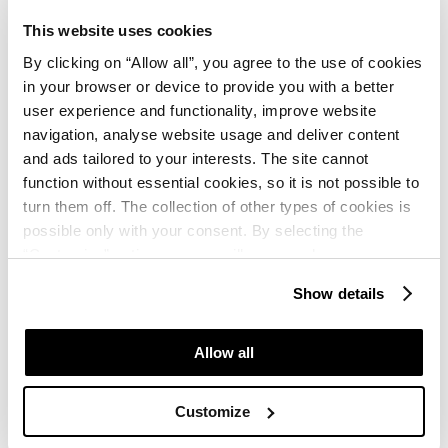
Stornierungsbedingungen.
This website uses cookies
By clicking on “Allow all”, you agree to the use of cookies
Unsere Bestpreisgarantie gilt
nicht
, wenn:
in your browser or device to provide you with a better
user experience and functionality, improve website
navigation, analyse website usage and deliver content
Sie eine Unterkunft über eine Website buchen,
and ads tailored to your interests. The site cannot
die das Objekt oder die Unterkunftsart vor der
function without essential cookies, so it is not possible to
Buchung nicht zeigt.
turn them off. The collection of other types of cookies is
possible only with your consent. By selecting the
Sie Ihre Buchung machen, indem Sie besondere
“Customise” option, a menu will appear where you can
Vorteile für Mitglieder oder Dauergäste
find out more details about data collection and decide for
Show details
wahrmachen; ein Preisprogramm oder eine
which purposes we may process your data. You can
besondere Werbeaktion des Bieters anwenden;
manage your “Details” selection in your browser at any
time.
Allow all
Sie uns nicht spätestens bis 3 Tage vor Ihrer
Ankunft kontaktieren.
Customize