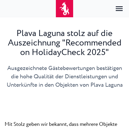
Plava Laguna stolz auf die
Auszeichnung "Recommended
Home
Anmelden
on HolidayCheck 2025"
Unterkunft
DE
Hrvatski
Ausgezeichnete Gästebewertungen bestätigen
Nach Typ
Nach Reiseziel
Resorts
English
die hohe Qualität der Dienstleistungen und
Hotels
Poreč
Unterkünfte in den Objekten von Plava Laguna
Deutsch
Park Resort Plava Laguna
Erkunden
Appartements
Umag
Italiano
Zelena Resort Plava Laguna
Villen
Erkunden
Angebote
Alle Unterkünfte
Plava Resort Plava Laguna
Istria Experience
Slovenščina
Plava Laguna Club
Stella Maris Resort Plava Laguna
Reiseziele
Mit Stolz geben wir bekannt, dass mehrere Objekte
Veranstaltungen