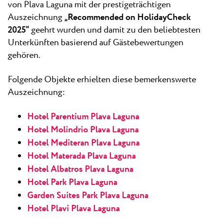
Alle Resorts
Neu
von Plava Laguna mit der prestigeträchtigen
Strände
Auszeichnung
„Recommended on HolidayCheck
Kontakt
2025“
geehrt wurden und damit zu den beliebtesten
Plava Laguna Sport
Unterkünften basierend auf Gästebewertungen
Aktivurlaub
gehören.
Marinas
Folgende Objekte erhielten diese bemerkenswerte
Gastronomie
Auszeichnung:
Pepi Club
Hotel Parentium Plava Laguna
Alles Erkunden
Hotel Molindrio Plava Laguna
Hotel Mediteran Plava Laguna
Hotel Materada Plava Laguna
Hotel Albatros Plava Laguna
Hotel Park Plava Laguna
Garden Suites Park Plava Laguna
Hotel Plavi Plava Laguna