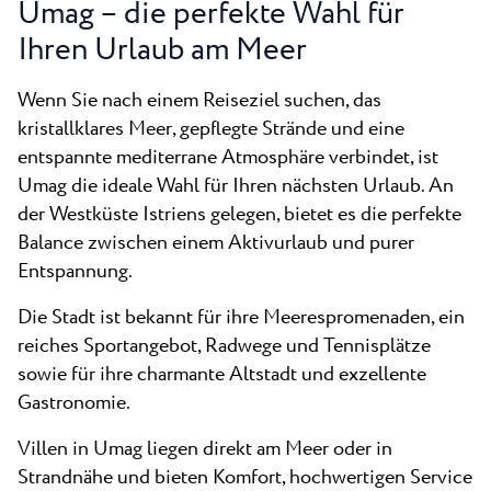
Umag – die perfekte Wahl für
Alle Resorts
Neu
Strände
Ihren Urlaub am Meer
Kontakt
Plava Laguna Sport
Wenn Sie nach einem Reiseziel suchen, das
Aktivurlaub
kristallklares Meer, gepflegte Strände und eine
Marinas
entspannte mediterrane Atmosphäre verbindet, ist
Umag die ideale Wahl für Ihren nächsten Urlaub. An
Gastronomie
der Westküste Istriens gelegen, bietet es die perfekte
Pepi Club
Balance zwischen einem Aktivurlaub und purer
Entspannung.
Alles Erkunden
Die Stadt ist bekannt für ihre Meerespromenaden, ein
reiches Sportangebot, Radwege und Tennisplätze
sowie für ihre charmante Altstadt und exzellente
Gastronomie.
Villen in Umag liegen direkt am Meer oder in
Strandnähe und bieten Komfort, hochwertigen Service