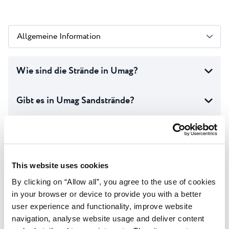
Allgemeine Information
Wie sind die Strände in Umag?
Gibt es in Umag Sandstrände?
Sind die Strände für Kinder geeignet?
Kann man das Zentrum zu Fuß oder mit dem
This website uses cookies
Fahrrad erreichen?
By clicking on “Allow all”, you agree to the use of cookies
in your browser or device to provide you with a better
Gibt es öffentliche Verkehrsmittel oder einen
user experience and functionality, improve website
Touristenzug?
navigation, analyse website usage and deliver content