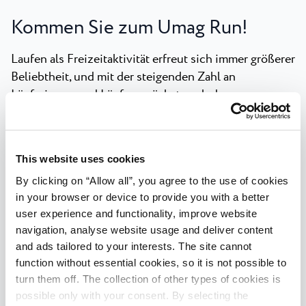
Kommen Sie zum Umag Run!
Laufen als Freizeitaktivität erfreut sich immer größerer
Beliebtheit, und mit der steigenden Zahl an
Läuferinnen und Läufern wächst auch der
Wettkampfkalender. Wenn Sie einen Frühlingslauf
suchen, der eine wunderschöne Strecke entlang der
Küste, schattige Abschnitte unter mediterranen
This website uses cookies
Pinien, eine großartige Atmosphäre während des
By clicking on “Allow all”, you agree to the use of cookies
gesamten Wochenendes und Angebote für die ganze
in your browser or device to provide you with a better
Familie bietet – und das in einem der beliebtesten
user experience and functionality, improve website
Urlaubsziele – dann ist der Umag Run die richtige
navigation, analyse website usage and deliver content
Wahl.
and ads tailored to your interests. The site cannot
function without essential cookies, so it is not possible to
Ein zusätzlicher Vorteil für die Teilnehmer sind
turn them off. The collection of other types of cookies is
vergünstigte Unterkunftskonditionen in den Anlagen
possible only with your consent. By selecting the
von Plava Laguna.