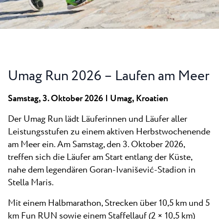
Alle Resorts
Neu
Strände
Kontakt
Plava Laguna Sport
Aktivurlaub
Marinas
Umag Run 2026 – Laufen am Meer
Gastronomie
Samstag, 3. Oktober 2026 | Umag, Kroatien
Pepi Club
Der Umag Run lädt Läuferinnen und Läufer aller
Alles Erkunden
Leistungsstufen zu einem aktiven Herbstwochenende
am Meer ein. Am Samstag, den 3. Oktober 2026,
treffen sich die Läufer am Start entlang der Küste,
nahe dem legendären Goran-Ivanišević-Stadion in
Stella Maris.
Mit einem Halbmarathon, Strecken über 10,5 km und 5
km Fun RUN sowie einem Staffellauf (2 × 10,5 km)