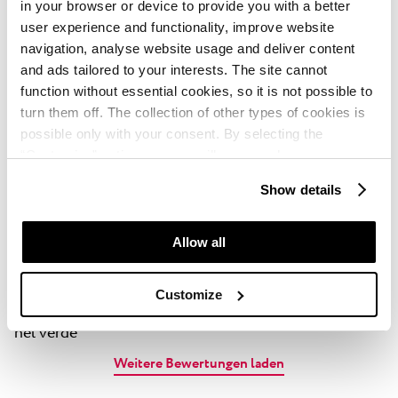
in your browser or device to provide you with a better
Jitka
user experience and functionality, improve website
★ ★ ★ ★
July, 2024
Booking.com
navigation, analyse website usage and deliver content
Nádherná lokalita, prosté ubytování za fajn cenu, moře
and ads tailored to your interests. The site cannot
function without essential cookies, so it is not possible to
krásné, mnoho aktivit pro děti.
turn them off. The collection of other types of cookies is
possible only with your consent. By selecting the
Lucie
“Customise” option, a menu will appear where you can
★ ★ ★ ★
September, 2024
Booking.com
find out more details about data collection and decide for
Show details
which purposes we may process your data. You can
Vše naprosto super
manage your “Details” selection in your browser at any
time.
Allow all
Michele
★ ★ ★ ★ ★
September, 2024
Booking.com
Customize
Appartamenti praticamente sul mare Ci sì è immersi
nel verde
Weitere Bewertungen laden