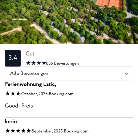
Alle Resorts
Neu
Strände
Kontakt
Plava Laguna Sport
Aktivurlaub
Marinas
Gastronomie
Gut
3.4
★ ★ ★ ★
Pepi Club
836
Bewertungen
Alle Bewertungen
Alles Erkunden
Ferienwohnung Latic,
★ ★ ★
October, 2025
Booking.com
Good: Preis
kerin
★ ★ ★ ★ ★
September, 2025
Booking.com