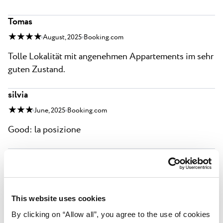
Tomas
★ ★ ★ ★
August, 2025
Booking.com
Tolle Lokalität mit angenehmen Appartements im sehr
guten Zustand.
silvia
★ ★ ★
June, 2025
Booking.com
Good: la posizione
Kristina
★ ★ ★ ★
May, 2025
Booking.com
Lokacija je bila v redu, izhodišče za ogled istrskih
This website uses cookies
mest.
By clicking on “Allow all”, you agree to the use of cookies