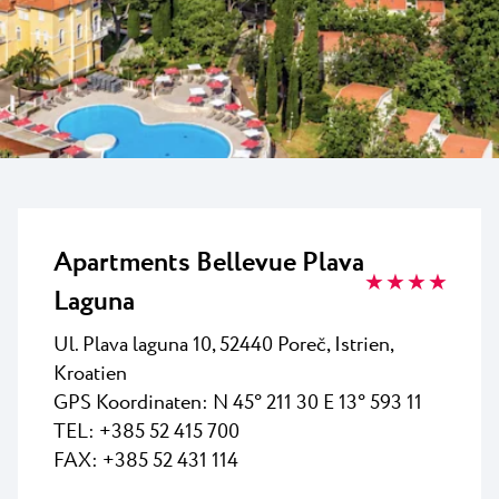
Alle Resorts
Neu
Strände
Kontakt
Plava Laguna Sport
Aktivurlaub
Marinas
Gastronomie
Pepi Club
Apartments Bellevue Plava
★ ★ ★ ★
Alles Erkunden
Laguna
Ul. Plava laguna 10, 52440 Poreč, Istrien,
Kroatien
GPS Koordinaten:
N 45° 211 30 E 13° 593 11
TEL: +385 52 415 700
FAX: +385 52 431 114