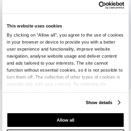
Verbindung mit der Poreč stadtzentrum
(hochsaison):
This website uses cookies
Bummelzug (gegen Aufpreis): alle 30
By clicking on “Allow all”, you agree to the use of cookies
min.
in your browser or device to provide you with a better
Schiff (gegen Aufpreis): alle 60 min.
user experience and functionality, improve website
navigation, analyse website usage and deliver content
and ads tailored to your interests. The site cannot
function without essential cookies, so it is not possible to
turn them off. The collection of other types of cookies is
possible only with your consent. By selecting the
“Customise” option, a menu will appear where you can
find out more details about data collection and decide for
Show details
which purposes we may process your data. You can
manage your “Details” selection in your browser at any
Apartments Bellevue Plava
Apartments Bellevue Plava
time.
Allow all
Laguna
Laguna
Angebote
Bewertungen