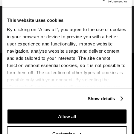
This website uses cookies
Folgen Sie uns auf Social Media
By clicking on “Allow all”, you agree to the use of cookies
in your browser or device to provide you with a better
user experience and functionality, improve website
navigation, analyse website usage and deliver content
Plava Laguna
B2B
and ads tailored to your interests. The site cannot
function without essential cookies, so it is not possible to
Über uns
Partners
turn them off. The collection of other types of cookies is
possible only with your consent. By selecting the
Broschüre zur Plava
Travel Agency
“Customise” option, a menu will appear where you can
Laguna
find out more details about data collection and decide for
Show details
MICE
which purposes we may process your data. You can
Plava Laguna Club
manage your “Details” selection in your browser at any
Nutzungsbedingungen
time.
Allow all
des Treueprogramms
Kostenlosen Urlaub
Customize