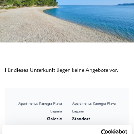
Alle Resorts
Neu
Strände
Kontakt
Plava Laguna Sport
Aktivurlaub
Marinas
Gastronomie
Pepi Club
Für dieses Unterkunft liegen keine Angebote vor.
Alles Erkunden
Apartments Kanegra Plava
Apartments Kanegra Plava
Laguna
Laguna
Galerie
Standort