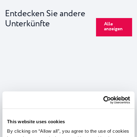
Entdecken Sie andere
Unterkünfte
Alle
anzeigen
Villas
Hotel
Garden
Apart
This website uses cookies
Park
Park
Suites
Bellev
By clicking on “Allow all”, you agree to the use of cookies