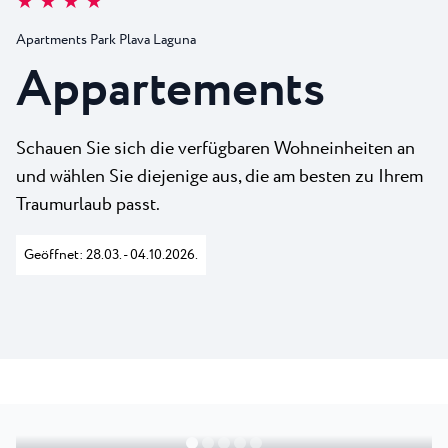
★ ★ ★ ★
Alle Resorts
Neu
Strände
Apartments Park Plava Laguna
Kontakt
Plava Laguna Sport
Appartements
Aktivurlaub
Marinas
Schauen Sie sich die verfügbaren Wohneinheiten an
Gastronomie
und wählen Sie diejenige aus, die am besten zu Ihrem
Traumurlaub passt.
Pepi Club
Alles Erkunden
Geöffnet: 28.03. - 04.10.2026.