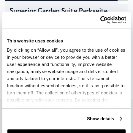
Superior Garden Suite Parkseite
1
-
4
Personen
|
Max
:
3
Erwachsene
|
Max
:
3
Kinder
|
Max Alter des Kindes
:
11
Jahre
This website uses cookies
BESCHREIBUNG
By clicking on “Allow all”, you agree to the use of cookies
in your browser or device to provide you with a better
EINRICHTUNGEN
user experience and functionality, improve website
navigation, analyse website usage and deliver content
Verfügbarkeit prüfen
and ads tailored to your interests. The site cannot
function without essential cookies, so it is not possible to
turn them off. The collection of other types of cookies is
possible only with your consent. By selecting the
“Customise” option, a menu will appear where you can
Entdecken Sie andere
find out more details about data collection and decide for
Show details
which purposes we may process your data. You can
Unterkünfte
Alle
manage your “Details” selection in your browser at any
anzeigen