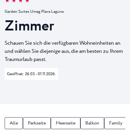
★ ★ ★ ★
Alle Resorts
Neu
Strände
Garden Suites Umag Plava Laguna
Kontakt
Plava Laguna Sport
Zimmer
Aktivurlaub
Marinas
Schauen Sie sich die verfügbaren Wohneinheiten an
Gastronomie
und wählen Sie diejenige aus, die am besten zu Ihrem
Traumurlaub passt.
Pepi Club
Alles Erkunden
Geöffnet: 26.03. - 01.11.2026.
Alle
Parkseite
Meerseite
Balkon
Family