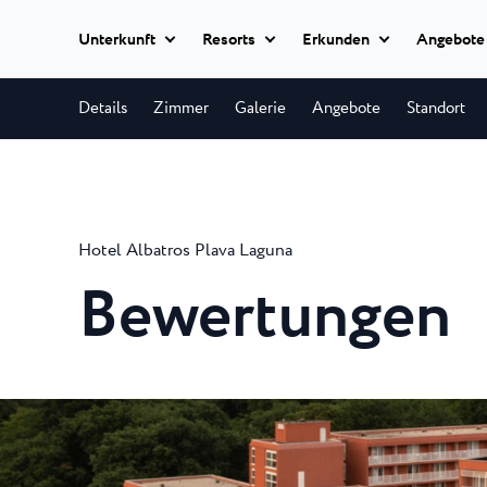
Unterkunft
Resorts
Erkunden
Angebote
Termine hinzufügen
Alle Hotels
Details
Zimmer
Galerie
Angebote
Standort
Istria Experience
Park Resort Pla
Hotels
Park Resort biete
Hotels Poreč
★ ★
Reiseziele
allerhöchsten Qual
Appartements
Hotel Parentium Plava L
Hotel Albatros Plava Laguna
Zelena Resort P
Veranstaltungen
Hotel Park Plava Laguna
Villen
Bewertungen
Garden Suites Park Plava
Eine abgeschieden
Strände
Halbinsel, nur wen
Hotel Molindrio Plava La
Alle
Hotel Albatros Plava Lag
Unterkünfte
Plava Resort Pl
Plava Laguna Sport
Villa Galijot Plava Laguna
Ein 20-minütiger 
Village Galijot Plava Lagu
Aktivurlaub
Richtung Süden vo
Stella Maris Res
Marinas