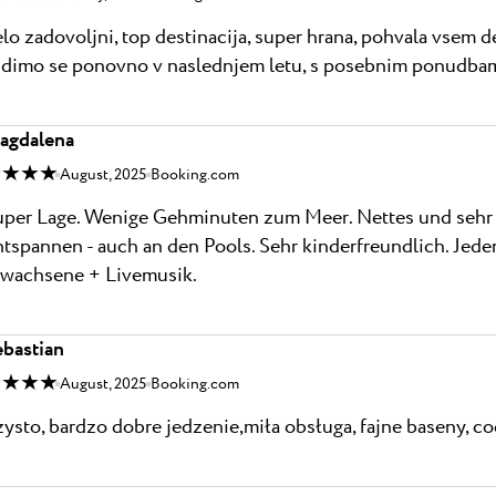
lo zadovoljni, top destinacija, super hrana, pohvala vsem 
idimo se ponovno v naslednjem letu, s posebnim ponudbam
agdalena
 ★ ★ ★
August, 2025
Booking.com
uper Lage. Wenige Gehminuten zum Meer. Nettes und sehr 
tspannen - auch an den Pools. Sehr kinderfreundlich. Jed
rwachsene + Livemusik.
ebastian
 ★ ★ ★
August, 2025
Booking.com
ysto, bardzo dobre jedzenie,miła obsługa, fajne baseny, 