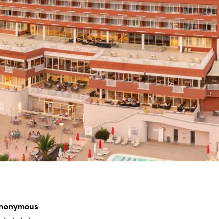
 ★ ★
en Resort von
end der ATP...
una
Garden Suites Umag Plava Laguna
 Laguna
Residence Umag Plava Laguna
lava Laguna
Hotel Aurora Plava Laguna
Hotel Sipar Plava Laguna
Alle Hotels in Umag
nonymous