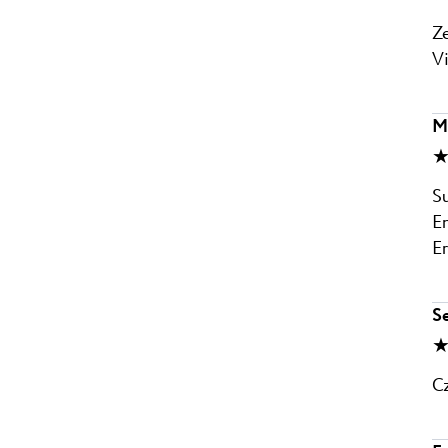
Ze
V
M
★
S
En
E
S
★
Cz