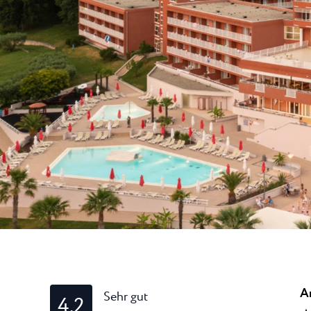
Laguna
Hotels Umag
★ ★
Gastronomie
In dem bekanntest
Umag werden währ
Hotel Pelegrin Plava Lag
Hotel Garden Istra Plava
Pepi Club
Residence Garden Istra P
Alle Resorts
Hotel Umag Plava Laguna
Alles Erkunden
A
Sehr gut
4.2