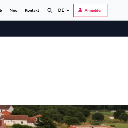
DE
ub
Neu
Kontakt
Anmelden
Suche
Hrvatski
English
Deutsch
s Poreč
★ ★
Italiano
elfin Plava Laguna
Slovenščina
otels in Poreč