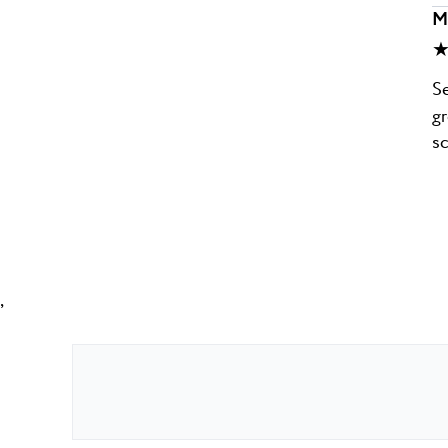
M
★
Se
gr
s
,