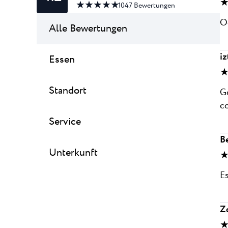
★
★ ★ ★ ★ ★
1047
Bewertungen
Od
Alle Bewertungen
iz
Essen
★
Standort
Go
c
Service
B
Unterkunft
★
E
Z
★