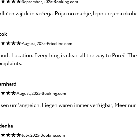
 ★ ★ ★ ★
September, 2025
Booking.com
ličen zajtrk in večerja. Prijazno osebje, lepo urejena okoli
tok
 ★ ★ ★ ★
August, 2025
Priceline.com
od: Location. Everything is clean all the way to Poreč. The 
omplaints.
ernhard
 ★ ★ ★
August, 2025
Booking.com
ssen umfangreich, Liegen waren immer verfügbar, Meer nu
denka
 ★ ★ ★ ★
July, 2025
Booking.com