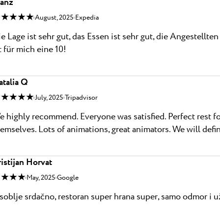
ranz
 ★ ★ ★ ★
August, 2025
Expedia
e Lage ist sehr gut, das Essen ist sehr gut, die Angestellte
t für mich eine 10!
atalia Q
 ★ ★ ★ ★
July, 2025
Tripadvisor
 highly recommend. Everyone was satisfied. Perfect rest fo
emselves. Lots of animations, great animators. We will defi
istijan Horvat
 ★ ★ ★
May, 2025
Google
oblje srdačno, restoran super hrana super, samo odmor i u