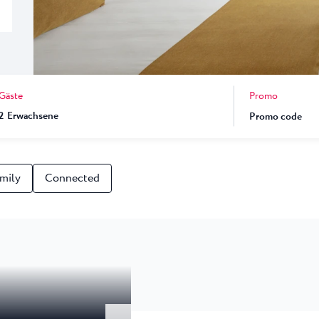
 ★ ★
en Resort von
end der ATP...
una
Garden Suites Umag Plava Laguna
 Laguna
Residence Umag Plava Laguna
lava Laguna
Hotel Aurora Plava Laguna
Promo
Gäste
Hotel Sipar Plava Laguna
2
Erwachsene
Alle Hotels in Umag
mily
Connected