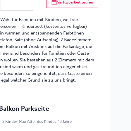
Verfügbarkeit prüfen
Wahl für Familien mit Kindern, weil sie
ersonen + Kinderbett (kostenlos verfügbar)
d in warmen und entspannenden Farbtönen
Telefon, Safe (ohne Aufschlag), 2 Badezimmern
 Balkon mit Ausblick auf die Parkanlage, die
mmer sind besonders für Familien oder Gäste
en wollen. Sie bestehen aus 2 Zimmern mit dem
r sind warm und gastfreundlich eingerichtet,
e besonders so eingerichtet, dass Gäste einen
gal welcher Grund sie zu uns bringt.
Balkon Parkseite
x
:
2
Kinder
|
Max Alter des Kindes
:
13
Jahre