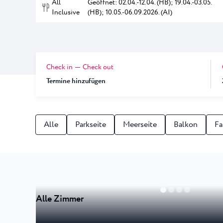
All
Geöffnet: 02.04.-12.04. (HB); 19.04.-03.05.
Laguna
Inclusive
(HB); 10.05.-06.09.2026. (AI)
Hotels Umag
★ ★
Gastronomie
In dem bekanntest
Umag werden währ
Hotel Pelegrin Plava Lag
Hotel Garden Istra Plava
Pepi Club
Residence Garden Istra P
Alle Resorts
Check in
Check out
Hotel Umag Plava Laguna
Alles Erkunden
Termine hinzufügen
Alle
Parkseite
Meerseite
Balkon
Fa
Alle Zimmer