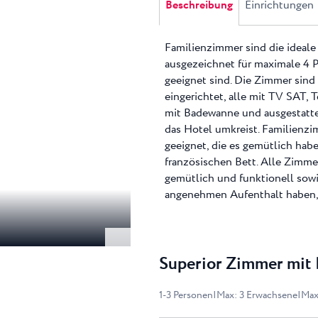
Beschreibung
Einrichtungen
Familienzimmer sind die ideale 
ausgezeichnet für maximale 4 P
geeignet sind. Die Zimmer sin
eingerichtet, alle mit TV SAT, 
mit Badewanne und ausgestattem
das Hotel umkreist. Familienzi
geeignet, die es gemütlich hab
französischen Bett. Alle Zimme
gemütlich und funktionell sowi
angenehmen Aufenthalt haben, e
Superior Zimmer mit 
1
-
3
Personen
|
Max
:
3
Erwachsene
|
Ma