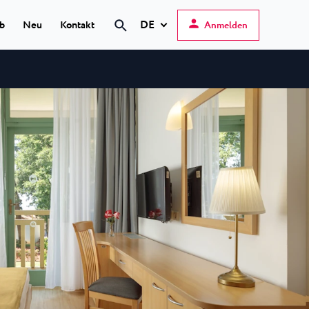
DE
ub
Neu
Kontakt
Anmelden
Hrvatski
English
Deutsch
s Poreč
★ ★
Italiano
elfin Plava Laguna
Slovenščina
otels in Poreč