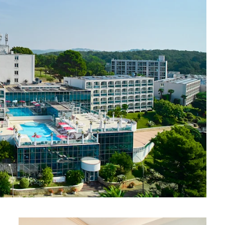
 ★ ★
en Resort von
end der ATP...
una
Garden Suites Umag Plava Laguna
 Laguna
Residence Umag Plava Laguna
lava Laguna
Hotel Aurora Plava Laguna
Hotel Sipar Plava Laguna
Alle Hotels in Umag