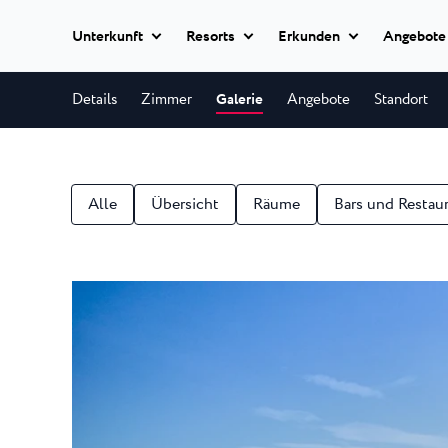
Unterkunft
Resorts
Erkunden
Angebote
Alle Hotels
Details
Zimmer
Galerie
Angebote
Standort
Istria Experience
Park Resort Pla
Hotels
Park Resort biete
Hotels Poreč
★ ★
Reiseziele
allerhöchsten Qual
Appartements
Alle
Übersicht
Räume
Bars und Restau
Hotel Parentium Plava L
Zelena Resort P
Veranstaltungen
Hotel Park Plava Laguna
Villen
Garden Suites Park Plava
Eine abgeschieden
Strände
Halbinsel, nur wen
Hotel Molindrio Plava La
Alle
Hotel Albatros Plava Lag
Unterkünfte
Plava Resort Pl
Plava Laguna Sport
Villa Galijot Plava Laguna
Ein 20-minütiger 
Village Galijot Plava Lagu
Aktivurlaub
Richtung Süden vo
Stella Maris Res
Marinas