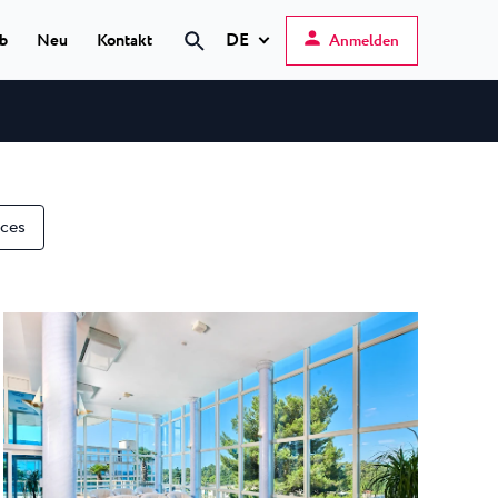
DE
ub
Neu
Kontakt
Anmelden
Hrvatski
English
Deutsch
s Poreč
★ ★
Italiano
nces
elfin Plava Laguna
Slovenščina
otels in Poreč