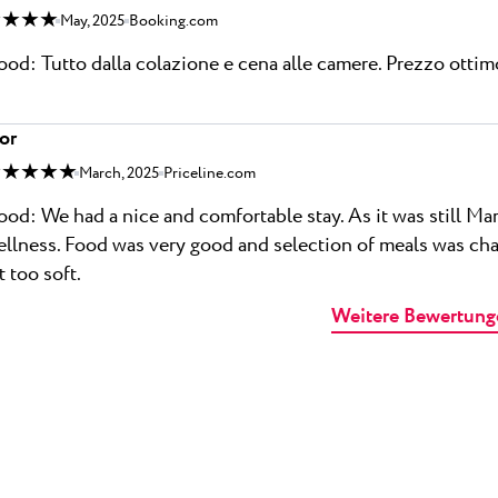
 ★ ★ ★
May, 2025
Booking.com
od: Tutto dalla colazione e cena alle camere. Prezzo ottim
or
 ★ ★ ★ ★
March, 2025
Priceline.com
od: We had a nice and comfortable stay. As it was still M
llness. Food was very good and selection of meals was ch
t too soft.
Weitere Bewertung