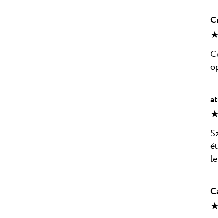
Cr
★
Co
op
at
★
Sz
ét
le
C
★