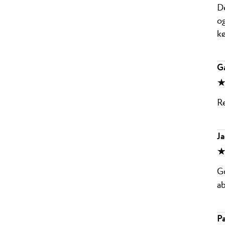
De
og
kø
G
★
Re
J
★
Go
ab
Pa