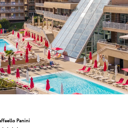
 ★ ★
en Resort von
end der ATP...
una
Garden Suites Umag Plava Laguna
 Laguna
Residence Umag Plava Laguna
lava Laguna
Hotel Aurora Plava Laguna
Hotel Sipar Plava Laguna
Alle Hotels in Umag
ffaello Panini