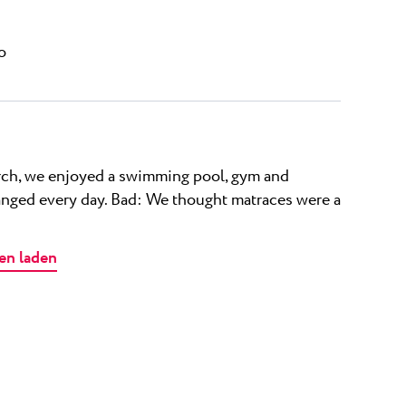
o
arch, we enjoyed a swimming pool, gym and
anged every day. Bad: We thought matraces were a
en laden