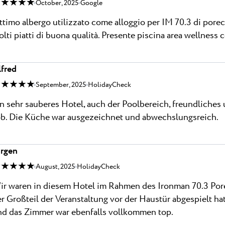
 ★ ★ ★ ★
October, 2025
Google
timo albergo utilizzato come alloggio per IM 70.3 di porec
lti piatti di buona qualità. Presente piscina area wellness 
lfred
 ★ ★ ★ ★
September, 2025
HolidayCheck
n sehr sauberes Hotel, auch der Poolbereich, freundliches 
ob. Die Küche war ausgezeichnet und abwechslungsreich.
ürgen
 ★ ★ ★ ★
August, 2025
HolidayCheck
r waren in diesem Hotel im Rahmen des Ironman 70.3 Porec
r Großteil der Veranstaltung vor der Haustür abgespielt ha
nd das Zimmer war ebenfalls vollkommen top.