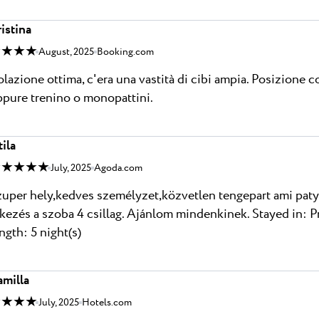
istina
 ★ ★ ★
August, 2025
Booking.com
lazione ottima, c'era una vastità di cibi ampia. Posizione c
pure trenino o monopattini.
tila
 ★ ★ ★ ★
July, 2025
Agoda.com
uper hely,kedves személyzet,közvetlen tengepart ami paty
kezés a szoba 4 csillag. Ajánlom mindenkinek. Stayed in:
ngth: 5 night(s)
amilla
 ★ ★ ★
July, 2025
Hotels.com