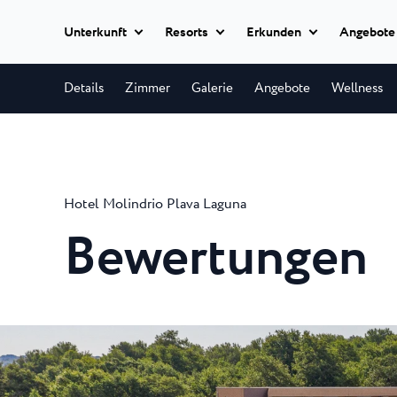
Unterkunft
Resorts
Erkunden
Angebote
Termine hinzufügen
Alle Hotels
Details
Zimmer
Galerie
Angebote
Wellness
Istria Experience
Park Resort Pla
Hotels
Park Resort biete
Hotels Poreč
★ ★
Reiseziele
allerhöchsten Qual
Appartements
Hotel Parentium Plava L
Hotel Molindrio Plava Laguna
Zelena Resort P
Veranstaltungen
Hotel Park Plava Laguna
Villen
Bewertungen
Garden Suites Park Plava
Eine abgeschieden
Strände
Halbinsel, nur wen
Hotel Molindrio Plava La
Alle
Hotel Albatros Plava Lag
Unterkünfte
Plava Resort Pl
Plava Laguna Sport
Villa Galijot Plava Laguna
Ein 20-minütiger 
Village Galijot Plava Lagu
Aktivurlaub
Richtung Süden vo
Stella Maris Res
Marinas