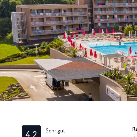
Laguna
Hotels Umag
★ ★
Gastronomie
In dem bekanntest
Umag werden währ
Hotel Pelegrin Plava Lag
Hotel Garden Istra Plava
Pepi Club
Residence Garden Istra P
Alle Resorts
Hotel Umag Plava Laguna
Alles Erkunden
Ra
Sehr gut
4.2