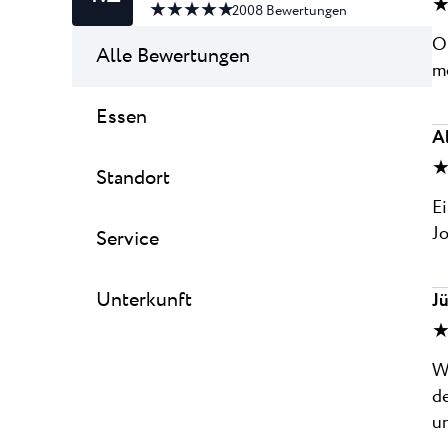
★
★ ★ ★ ★ ★
2008
Bewertungen
Ot
Alle Bewertungen
mo
Essen
A
★
Standort
Ei
J
Service
Unterkunft
J
★
Wi
de
u