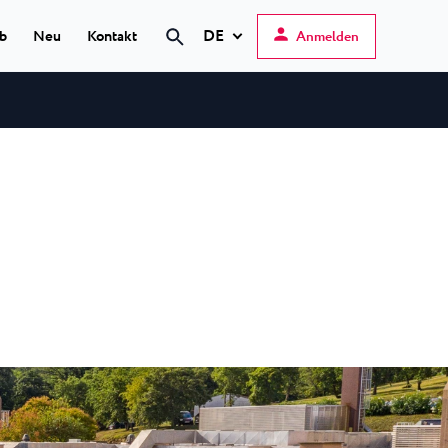
DE
ub
Neu
Kontakt
Anmelden
Suche
Hrvatski
English
Deutsch
s Poreč
★ ★
Italiano
elfin Plava Laguna
Slovenščina
otels in Poreč