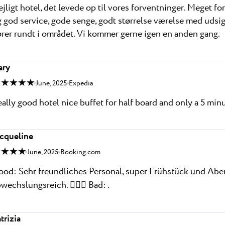
jligt hotel, det levede op til vores forventninger. Meget fo
 god service, gode senge, godt størrelse værelse med udsigt 
rer rundt i området. Vi kommer gerne igen en anden gang.
ary
 ★ ★ ★ ★
June, 2025
Expedia
ally good hotel nice buffet for half board and only a 5 minu
acqueline
 ★ ★ ★
June, 2025
Booking.com
od: Sehr freundliches Personal, super Frühstück und Aben
wechslungsreich. 👍🏻😊 Bad: .
trizia