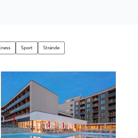
lness
Sport
Strände