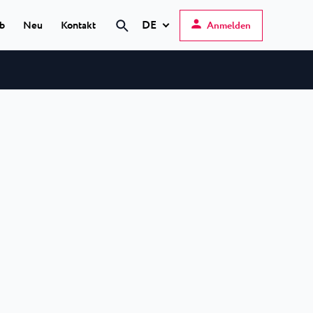
DE
ub
Neu
Kontakt
Anmelden
Suche
Hrvatski
English
Deutsch
s Poreč
★ ★
Italiano
elfin Plava Laguna
Slovenščina
otels in Poreč