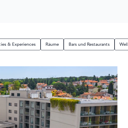
 ★ ★
en Resort von
end der ATP...
una
Garden Suites Umag Plava Laguna
 Laguna
Residence Umag Plava Laguna
lava Laguna
Hotel Aurora Plava Laguna
Hotel Sipar Plava Laguna
ties & Experiences
Räume
Bars und Restaurants
Wel
Alle Hotels in Umag