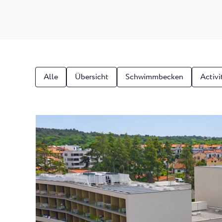
Laguna
Hotels Umag
★ ★
Gastronomie
In dem bekanntest
Umag werden währ
Hotel Pelegrin Plava Lag
Hotel Garden Istra Plava
Pepi Club
Residence Garden Istra P
Alle Resorts
Hotel Umag Plava Laguna
Alle
Übersicht
Schwimmbecken
Activi
Alles Erkunden