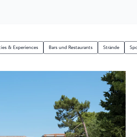
 ★ ★
en Resort von
end der ATP...
una
Garden Suites Umag Plava Laguna
 Laguna
Residence Umag Plava Laguna
lava Laguna
Hotel Aurora Plava Laguna
Hotel Sipar Plava Laguna
ties & Experiences
Bars und Restaurants
Strände
Spo
Alle Hotels in Umag