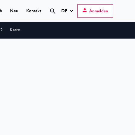
DE
ub
Neu
Kontakt
Anmelden
Suche
Q
Karte
Hrvatski
English
Deutsch
s Poreč
★ ★
Italiano
elfin Plava Laguna
Slovenščina
otels in Poreč