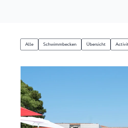
Laguna
Hotels Umag
★ ★
Gastronomie
In dem bekanntest
Umag werden währ
Hotel Pelegrin Plava Lag
Hotel Garden Istra Plava
Pepi Club
Residence Garden Istra P
Alle Resorts
Hotel Umag Plava Laguna
Alle
Schwimmbecken
Übersicht
Activi
Alles Erkunden