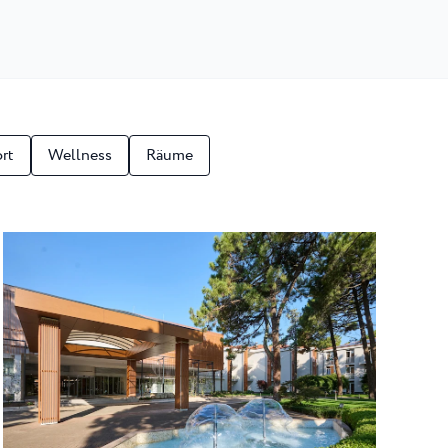
rt
Wellness
Räume