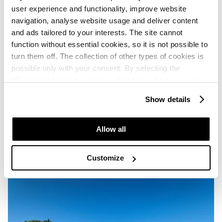
user experience and functionality, improve website
navigation, analyse website usage and deliver content
and ads tailored to your interests. The site cannot
function without essential cookies, so it is not possible to
turn them off. The collection of other types of cookies is
possible only with your consent. By selecting the
“Customise” option, a menu will appear where you can
find out more details about data collection and decide for
Show details
which purposes we may process your data. You can
manage your “Details” selection in your browser at any
time.
Allow all
Customize