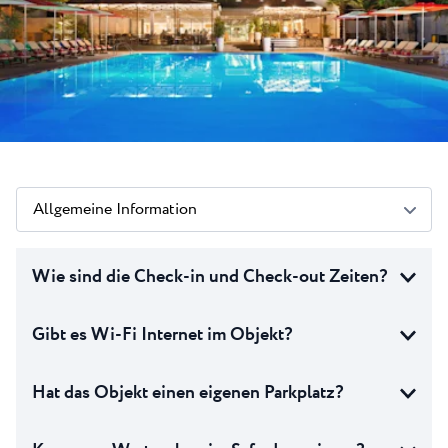
Alle Resorts
Neu
Strände
Kontakt
Plava Laguna Sport
Aktivurlaub
Marinas
Gastronomie
Pepi Club
Allgemeine Information
Alles Erkunden
Wie sind die Check-in und Check-out Zeiten?
Gibt es Wi-Fi Internet im Objekt?
Hat das Objekt einen eigenen Parkplatz?