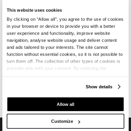
This website uses cookies
Sind Badetücher für den Pool/Strand im Preis
inkludiert?
By clicking on “Allow all”, you agree to the use of cookies
in your browser or device to provide you with a better
user experience and functionality, improve website
Welche Spa- und Wellnessleistungen sind
navigation, analyse website usage and deliver content
verfügbar?
and ads tailored to your interests. The site cannot
function without essential cookies, so it is not possible to
turn them off. The collection of other types of cookies is
possible only with your consent. By selecting the
“Customise” option, a menu will appear where you can
find out more details about data collection and decide for
Show details
which purposes we may process your data. You can
Villa Galijot Plava Laguna
Villa Galijot Plava Laguna
Bewertungen
Karte
manage your “Details” selection in your browser at any
time.
Allow all
Customize