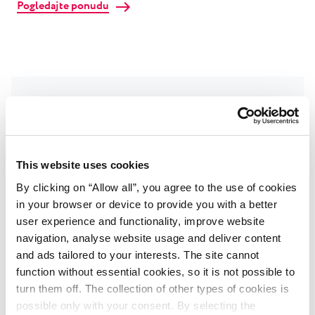
Pogledajte ponudu
Saznajte sve novosti
Primajte obavijesti o posebnim ponudama,
This website uses cookies
eventima u destinaciji i mnogo više! Prijavite se
By clicking on “Allow all”, you agree to the use of cookies
na naš newsletter.
in your browser or device to provide you with a better
user experience and functionality, improve website
Ime
*
navigation, analyse website usage and deliver content
and ads tailored to your interests. The site cannot
function without essential cookies, so it is not possible to
Prezime
*
turn them off. The collection of other types of cookies is
possible only with your consent. By selecting the