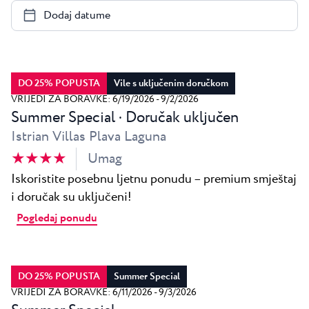
Svi resorti
Novosti
Dodaj datume
Plaže
Kontakt
Plava Laguna Sport
Aktivni odmor
DO 25% POPUSTA
Vile s uključenim doručkom
Marine
VRIJEDI ZA BORAVKE: 6/19/2026 - 9/2/2026
Summer Special · Doručak uključen
Gastronomija
Istrian Villas Plava Laguna
Pepi Club
★ ★ ★ ★
Umag
Istražite sve
Iskoristite posebnu ljetnu ponudu – premium smještaj
i doručak su uključeni!
Pogledaj ponudu
DO 25% POPUSTA
Summer Special
VRIJEDI ZA BORAVKE: 6/11/2026 - 9/3/2026