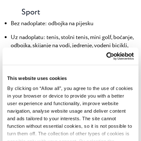
Sport
Bez nadoplate: odbojka na pijesku
Uz nadoplatu: tenis, stolni tenis, mini golf, boćanje,
odbojka, skijanje na vodi, jedrenje, vodeni bicikli,
bicikli, nogomet, košarka, windsurfing, kanu,
ronjenje, jahanje, squash
This website uses cookies
By clicking on “Allow all”, you agree to the use of cookies
in your browser or device to provide you with a better
Activities & Experiences
user experience and functionality, improve website
navigation, analyse website usage and deliver content
Dostupno: 07.06. - 28.08.2026.
and ads tailored to your interests. The site cannot
function without essential cookies, so it is not possible to
Zabava je za nas ozbiljna stvar! Activities &
turn them off. The collection of other types of cookies is
Experience Team brine se da se provedete najbolje