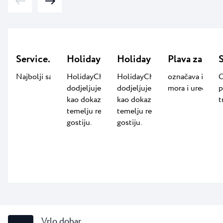
Service.LAB
Holiday Check 2025
Holiday Check 2024
Plava zastav
S
Najbolji sadržaj za djecu
HolidayCheck nagrada
HolidayCheck nagrada
označava izuzet
O
dodjeljuje se svake godine
dodjeljuje se svake godine
mora i uređenos
p
kao dokaz kvalitete na
kao dokaz kvalitete na
t
temelju recenzija i ocjena
temelju recenzija i ocjena
gostiju.
gostiju.
Vrlo dobar