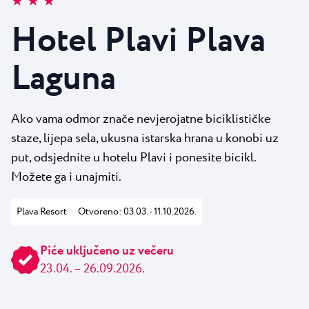
★ ★ ★
Svi resorti
Novosti
Plaže
Hotel Plavi Plava
Kontakt
Plava Laguna Sport
Laguna
Aktivni odmor
Marine
Gastronomija
Ako vama odmor znače nevjerojatne biciklističke
staze, lijepa sela, ukusna istarska hrana u konobi uz
Pepi Club
put, odsjednite u hotelu Plavi i ponesite bicikl.
Istražite sve
Možete ga i unajmiti.
Plava Resort
Otvoreno: 03.03. - 11.10.2026.
Piće uključeno uz večeru
23.04. – 26.09.2026.