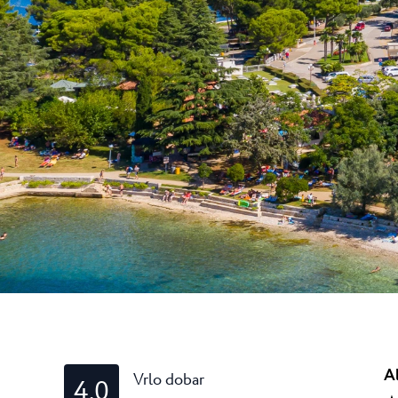
Laguna
Hoteli Umag
★ ★ 
Gastronomija
Najprestižniji Resor
je mnogim teniskim..
Hotel Pelegrin Plava Lag
Hotel Garden Istra Plava
Pepi Club
Residence Garden Istra P
Svi resorti
Hotel Umag Plava Laguna
Istražite sve
A
Vrlo dobar
4.0