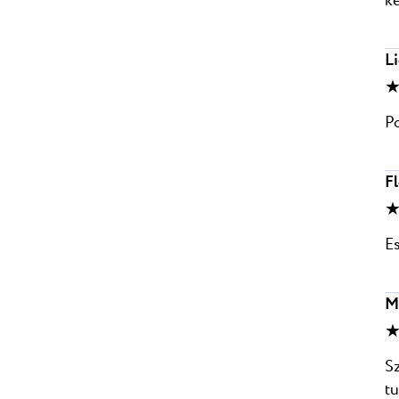
k
Li
★
Po
F
★
Es
M
★
Sz
t