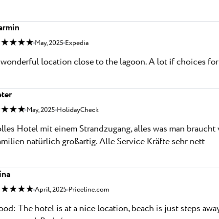
armin
 ★ ★ ★ ★
May, 2025
Expedia
wonderful location close to the lagoon. A lot if choices fo
ter
 ★ ★ ★
May, 2025
HolidayCheck
lles Hotel mit einem Strandzugang, alles was man braucht 
milien natürlich großartig. Alle Service Kräfte sehr nett
ina
 ★ ★ ★ ★
April, 2025
Priceline.com
od: The hotel is at a nice location, beach is just steps awa