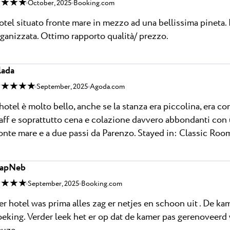
 ★ ★ ★
October, 2025
Booking.com
tel situato fronte mare in mezzo ad una bellissima pineta. 
ganizzata. Ottimo rapporto qualità/ prezzo.
lada
 ★ ★ ★ ★
September, 2025
Agoda.com
hotel è molto bello, anche se la stanza era piccolina, era 
aff e soprattutto cena e colazione davvero abbondanti con 
onte mare e a due passi da Parenzo. Stayed in: Classic Room
aapNeb
 ★ ★ ★
September, 2025
Booking.com
r hotel was prima alles zag er netjes en schoon uit . De ka
eking. Verder leek het er op dat de kamer pas gerenoveer