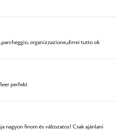
e,parcheggio, organizzazione,dirrei tutto ok
Meer perfekt
a nagyon finom és változatos! Csak ajánlani