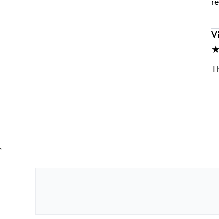
r
Vi
★
Th
,