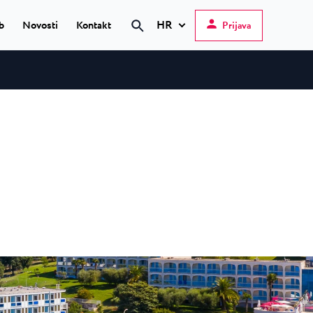
HR
b
Novosti
Kontakt
Prijava
Pretraži
Hrvatski
English
Deutsch
 Poreč
★ ★
Italiano
elfin Plava Laguna
Slovenščina
teli u Poreču