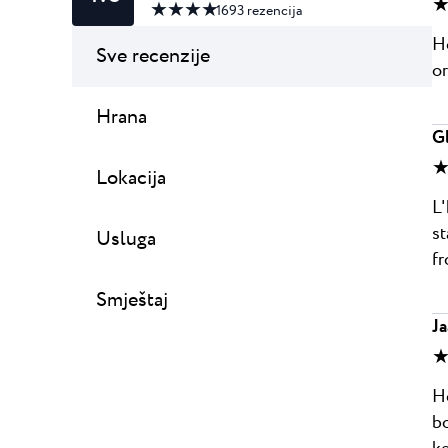
★
★ ★ ★ ★
1693
rezencija
Ho
Sve recenzije
or
Hrana
G
★
Lokacija
L'
st
Usluga
fr
Smještaj
J
★
He
bo