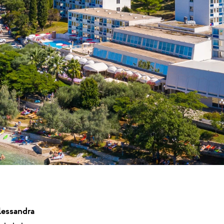
★ ★
t u Umagu, dom
.
una
Garden Suites Umag Plava Laguna
 Laguna
Residence Umag Plava Laguna
lava Laguna
Hotel Aurora Plava Laguna
Hotel Sipar Plava Laguna
Svi hoteli u Umagu
lessandra