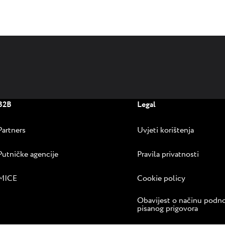
B2B
Legal
Partners
Uvjeti korištenja
Putničke agencije
Pravila privatnosti
MICE
Cookie policy
Obavijest o načinu podn
pisanog prigovora