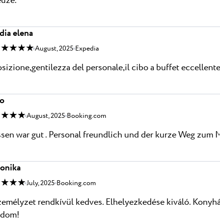
euze.
dia elena
 ★ ★ ★ ★
August, 2025
Expedia
sizione,gentilezza del personale,il cibo a buffet eccellent
lo
 ★ ★ ★
August, 2025
Booking.com
sen war gut . Personal freundlich und der kurze Weg zum 
onika
 ★ ★ ★
July, 2025
Booking.com
emélyzet rendkívül kedves. Elhelyezkedése kiváló. Konyháj
udom!