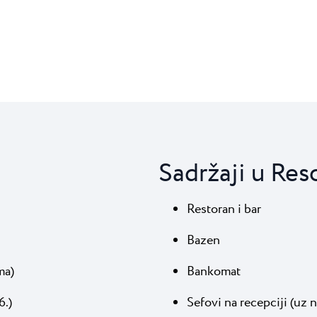
Sadržaji u Res
Restoran i bar
Bazen
ma)
Bankomat
6.)
Sefovi na recepciji (uz 