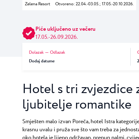
Zelena Resort
Otvoreno: 22.04.-03.05.; 17.05.-20.10.2026.
Laguna
Hoteli Umag
★ ★ 
Gastronomija
Najprestižniji Resor
je mnogim teniskim..
Hotel Pelegrin Plava Lag
Piće uključeno uz večeru
Hotel Garden Istra Plava
Pepi Club
17.05.-26.09.2026.
Residence Garden Istra P
Svi resorti
Hotel Umag Plava Laguna
Istražite sve
Dolazak
Odlazak
Dodaj datume
Hotel s tri zvjezdice 
ljubitelje romantike
Smješten malo izvan Poreča, hotel Istra kategorij
krasnu uvalu i pruža sve što vam treba za jednost
oko hotela je lijepo održavan, prepun palmi, cvijeć