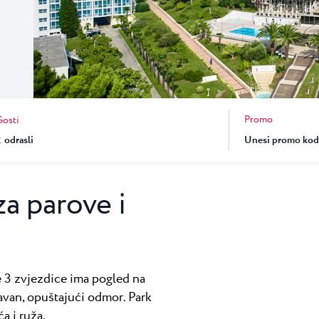
★ ★
t u Umagu, dom
.
una
Garden Suites Umag Plava Laguna
 Laguna
Residence Umag Plava Laguna
lava Laguna
Hotel Aurora Plava Laguna
Hotel Sipar Plava Laguna
Promo
Gosti
Svi hoteli u Umagu
2
odrasli
za parove i
e 3 zvjezdice ima pogled na
avan, opuštajući odmor. Park
a i ruža.