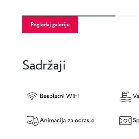
Pogledaj galeriju
Sadržaji
Besplatni WiFi
Va
Animacija za odrasle
Sp