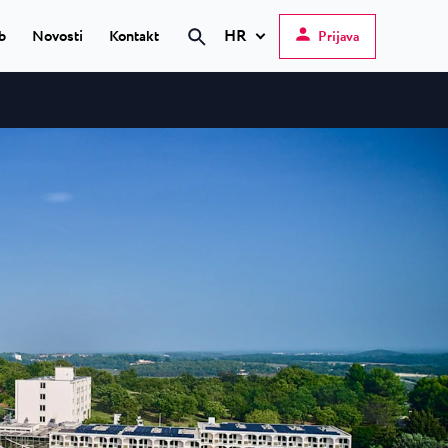
HR
b
Novosti
Kontakt
Prijava
Hrvatski
English
Deutsch
 Poreč
★ ★
Italiano
elfin Plava Laguna
Slovenščina
teli u Poreču