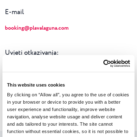
E-mail
booking@plavalaguna.com
Uvjeti otkazivanja:
Premium Villas & Premium Villas morska strana:
Besplatno otkazivanje do 5 dana prije dolaska. Nakon
toga ili u slučaju nedolaska naplaćuje se 1 noćenje.
This website uses cookies
By clicking on “Allow all”, you agree to the use of cookies
in your browser or device to provide you with a better
user experience and functionality, improve website
Povratak na sve ponude
navigation, analyse website usage and deliver content
and ads tailored to your interests. The site cannot
function without essential cookies, so it is not possible to