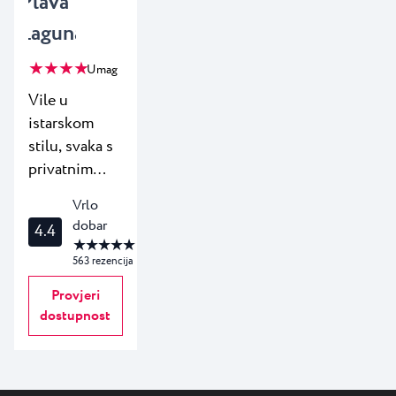
Plava
Laguna
★ ★ ★ ★
Umag
Vile u
istarskom
stilu, svaka s
privatnim
vrtom
Vrlo
smjestit će
dobar
4.4
do 8 osoba u
★ ★ ★ ★ ★
prekrasnom
563
rezencija
dijelu Resorta
Provjeri
Stella Maris
dostupnost
bez
automobila.
Za prijenos