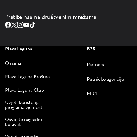
prtljage na
dolasku i
Pratite nas na društvenim mrežama
odlasku
osigurali smo
vam golf kart
s vozačem,
dok
Plava Laguna
B2B
automobili
O nama
ostaju
Partners
parkirani
Plava Laguna Brošura
Putničke agencije
pored
recepcije.
Plava Laguna Club
MICE
Istrian Villas
Uvjeti korištenja
Plava Laguna
programa vjernosti
u sjeni su
Osvojite nagradni
borova i tek
boravak
par koraka od
plaže s
Vodič za ugodan