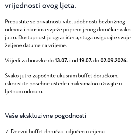
Svi resorti
Novosti
vrijednosti ovog ljeta.
Plaže
Kontakt
Plava Laguna Sport
Prepustite se privatnosti vile, udobnosti bezbrižnog
odmora i okusima svježe pripremljenog doručka svako
Aktivni odmor
jutro. Dostupnost je ograničena, stoga osigurajte svoje
Marine
željene datume na vrijeme.
Gastronomija
Vrijedi za boravke do
13.07.
i od
19.07.
do
02.09.2026.
Pepi Club
Svako jutro započnite ukusnim buffet doručkom,
Istražite sve
iskoristite posebne uštede i maksimalno uživajte u
ljetnom odmoru.
Vaše ekskluzivne pogodnosti
✓ Dnevni buffet doručak uključen u cijenu