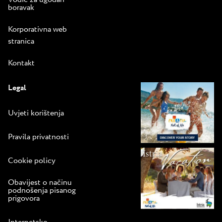
boravak
Plavom
zastavom.
Korporativna web
Neke od vila
stranica
imaju svoj
masažni
Kontakt
bazen na
Legal
terasi, te
viseće
Uvjeti korištenja
ležaljke za
popodnevni
Pravila privatnosti
drijemež.
Miluju vas
Cookie policy
sunce i vjetar,
dok slušate
Obavijest o načinu
podnošenja pisanog
valove kako
prigovora
se razbijaju o
stijene.