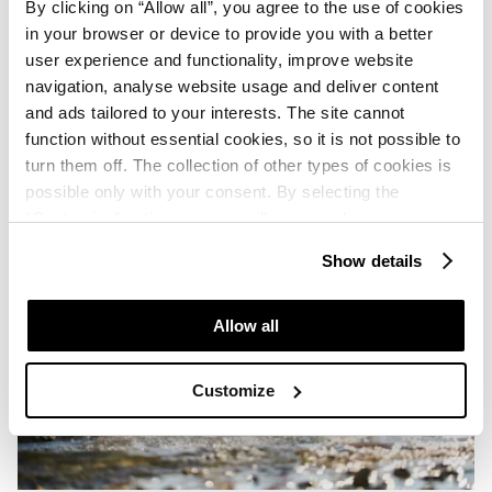
By clicking on “Allow all”, you agree to the use of cookies
in your browser or device to provide you with a better
user experience and functionality, improve website
navigation, analyse website usage and deliver content
and ads tailored to your interests. The site cannot
function without essential cookies, so it is not possible to
turn them off. The collection of other types of cookies is
possible only with your consent. By selecting the
“Customise” option, a menu will appear where you can
find out more details about data collection and decide for
Show details
which purposes we may process your data. You can
manage your “Details” selection in your browser at any
time.
Allow all
Customize