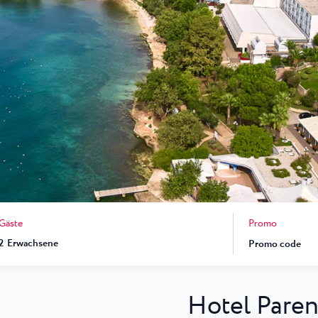
 ★ ★
en Resort von
end der ATP...
una
Garden Suites Umag Plava Laguna
 Laguna
Residence Umag Plava Laguna
lava Laguna
Hotel Aurora Plava Laguna
Hotel Sipar Plava Laguna
Alle Hotels in Umag
Promo
Gäste
2
Erwachsene
Hotel Paren