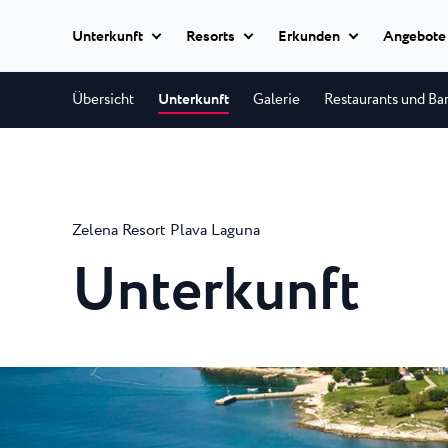
Unterkunft
Resorts
Erkunden
Angebote
Alle Hotels
Übersicht
Unterkunft
Galerie
Restaurants und Ba
Istria Experience
Park Resort Pla
Hotels
Park Resort biete
Hotels Poreč
★ ★
Reiseziele
allerhöchsten Qual
Appartements
Hotel Parentium Plava L
Zelena Resort Plava Laguna
Zelena Resort P
Veranstaltungen
Hotel Park Plava Laguna
Villen
Unterkunft
Garden Suites Park Plava
Eine abgeschieden
Strände
Halbinsel, nur wen
Hotel Molindrio Plava La
Alle
Hotel Albatros Plava Lag
Unterkünfte
Plava Resort Pl
Plava Laguna Sport
Villa Galijot Plava Laguna
Ein 20-minütiger 
Village Galijot Plava Lagu
Aktivurlaub
Richtung Süden vo
Stella Maris Res
Marinas