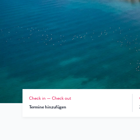
Laguna
Hotels Umag
★ ★
Gastronomie
In dem bekanntest
Umag werden währ
Hotel Pelegrin Plava Lag
Hotel Garden Istra Plava
Pepi Club
Residence Garden Istra P
Alle Resorts
Hotel Umag Plava Laguna
Alles Erkunden
Check in
Check out
Termine hinzufügen