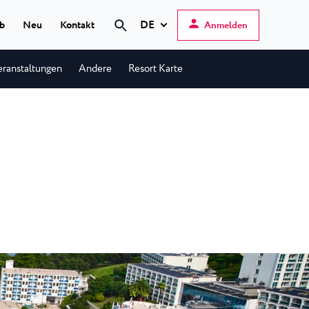
DE
ub
Neu
Kontakt
Anmelden
eranstaltungen
Andere
Resort Karte
Hrvatski
English
Deutsch
s Poreč
★ ★
Italiano
elfin Plava Laguna
Slovenščina
otels in Poreč