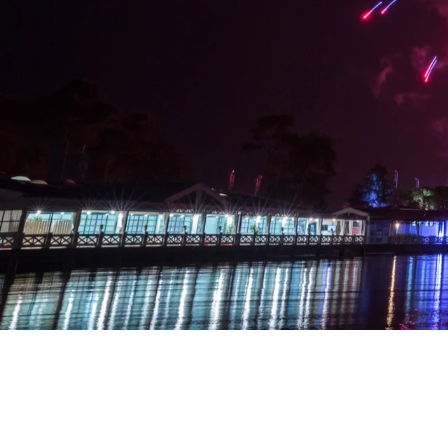
Laguna
Hoteli Umag
★ ★ 
Gastronomija
Najprestižniji Resor
je mnogim teniskim..
Hotel Pelegrin Plava Lag
Hotel Garden Istra Plava
Pepi Club
Residence Garden Istra P
Svi resorti
Hotel Umag Plava Laguna
Istražite sve