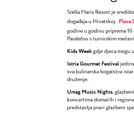
Stella Maris Resort je središ
događaja u Hrvatskoj.
Plava
godine u godinu priprema 10
Paralelno s turnirskim mečevi
Kids Week
gdje djeca mogu už
Istria Gourmet Festival
jedins
sva kulinarska bogatstva istar
druženje.
Umag Music Nights
, glazbe
koncertima domaćih i regiona
predstavlja pravi glazbeni spe