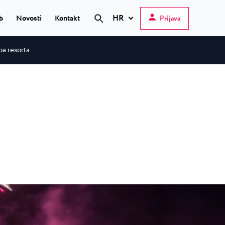
HR
b
Novosti
Kontakt
Prijava
Pretraži
a resorta
Hrvatski
English
Deutsch
 Poreč
★ ★
Italiano
elfin Plava Laguna
Slovenščina
teli u Poreču