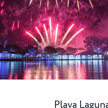
★ ★
t u Umagu, dom
.
una
Garden Suites Umag Plava Laguna
 Laguna
Residence Umag Plava Laguna
lava Laguna
Hotel Aurora Plava Laguna
Hotel Sipar Plava Laguna
Svi hoteli u Umagu
Plava Lagun