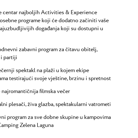
e centar najboljih Activities & Experience
posebne programe koji će dodatno začiniti vaše
ajuzbudljivijih događanja koji su dostupni u
odnevni zabavni program za čitavu obitelj,
i partiji
černji spektakl na plaži u kojem ekipe
ma testirajući svoje vještine, brzinu i spretnost
 najromantičnija filmska večer
ni plesači, živa glazba, spektakularni vatrometi
vni program za sve dobne skupine u kampovima
 Camping Zelena Laguna