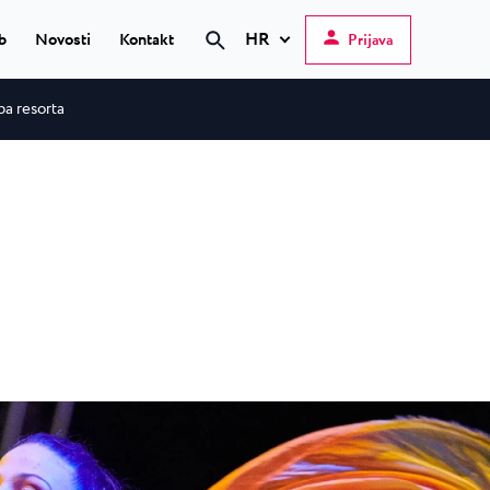
HR
b
Novosti
Kontakt
Prijava
Pretraži
a resorta
Hrvatski
English
Deutsch
 Poreč
★ ★
Italiano
elfin Plava Laguna
Slovenščina
teli u Poreču