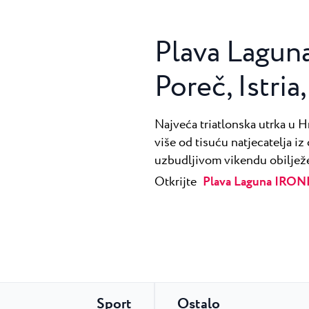
Plava Lagu
Poreč, Istria
Najveća triatlonska utrka u H
više od tisuću natjecatelja iz 
uzbudljivom vikendu obilje
Otkrijte
Plava Laguna IRONM
Sport
Ostalo