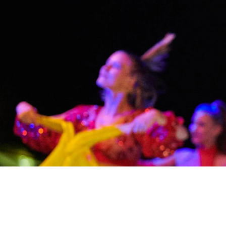
Laguna
Hoteli Umag
★ ★ 
Gastronomija
Najprestižniji Resor
je mnogim teniskim..
Hotel Pelegrin Plava Lag
Hotel Garden Istra Plava
Pepi Club
Residence Garden Istra P
Svi resorti
Hotel Umag Plava Laguna
Istražite sve