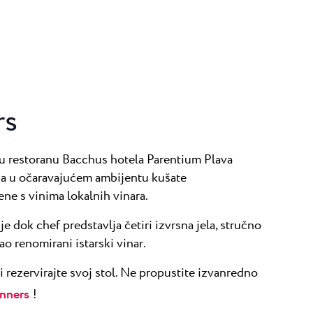
rs
u restoranu Bacchus hotela Parentium Plava
 da u očaravajućem ambijentu kušate
ene s vinima lokalnih vinara.
e dok chef predstavlja četiri izvrsna jela, stručno
ao renomirani istarski vinar.
i rezervirajte svoj stol. Ne propustite izvanredno
nners
!