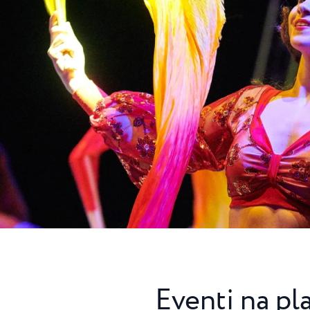
★ ★
t u Umagu, dom
.
una
Garden Suites Umag Plava Laguna
 Laguna
Residence Umag Plava Laguna
lava Laguna
Hotel Aurora Plava Laguna
Hotel Sipar Plava Laguna
Svi hoteli u Umagu
Eventi na pl