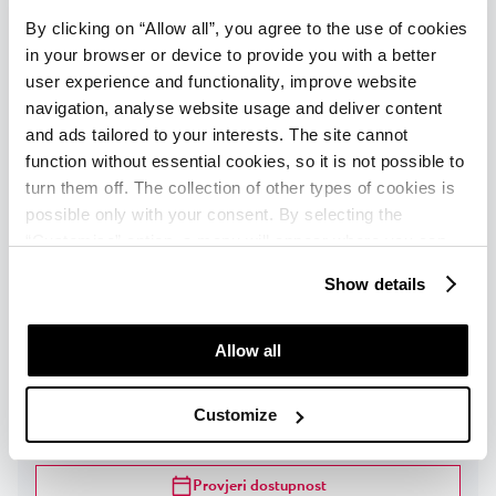
By clicking on “Allow all”, you agree to the use of cookies
OPIS
in your browser or device to provide you with a better
user experience and functionality, improve website
SADRŽAJ
navigation, analyse website usage and deliver content
and ads tailored to your interests. The site cannot
Provjeri dostupnost
function without essential cookies, so it is not possible to
turn them off. The collection of other types of cookies is
possible only with your consent. By selecting the
Classic jednokrevetna soba s
“Customise” option, a menu will appear where you can
balkonom
find out more details about data collection and decide for
Show details
which purposes we may process your data. You can
1
-
1
osobe
|
Maks
:
1
odrasla osoba
|
Maks
:
0
djeca
manage your “Details” selection in your browser at any
time.
Allow all
OPIS
Customize
SADRŽAJ
Provjeri dostupnost