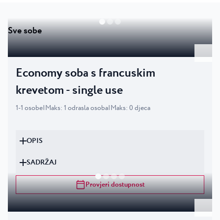
Sve sobe
Economy soba s francuskim
krevetom - single use
1
-
1
osobe
|
Maks
:
1
odrasla osoba
|
Maks
:
0
djeca
OPIS
SADRŽAJ
Provjeri dostupnost