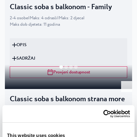
Classic soba s balkonom - Family
2
-
4
osobe
|
Maks
:
4
odrasli
|
Maks
:
2
djeca
|
Maks dob djeteta
:
11
godina
OPIS
SADRŽAJ
Provjeri dostupnost
Classic soba s balkonom strana more
- Family
2
-
4
osobe
|
Maks
:
4
odrasli
|
Maks
:
2
djeca
|
Maks dob djeteta
:
11
godina
This website uses cookies