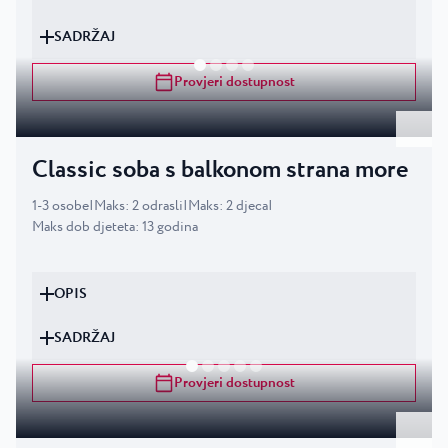
SADRŽAJ
Provjeri dostupnost
Classic soba s balkonom strana more
1
-
3
osobe
|
Maks
:
2
odrasli
|
Maks
:
2
djeca
|
Maks dob djeteta
:
13
godina
OPIS
SADRŽAJ
Provjeri dostupnost