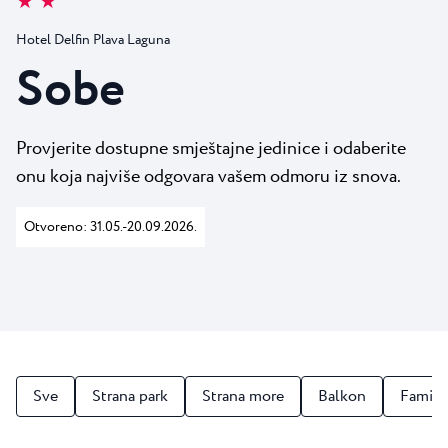
★ ★
Svi resorti
Novosti
Plaže
Hotel Delfin Plava Laguna
Kontakt
Plava Laguna Sport
Sobe
Aktivni odmor
Marine
Provjerite dostupne smještajne jedinice i odaberite
Gastronomija
onu koja najviše odgovara vašem odmoru iz snova.
Pepi Club
Otvoreno: 31.05.-20.09.2026.
Istražite sve
Sve
Strana park
Strana more
Balkon
Family