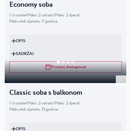
Economy soba
1
-
3
osobe
|
Maks
:
2
odrasli
|
Maks
:
2
djeca
|
Maks dob djeteta
:
11
godina
OPIS
SADRŽAJ
Provjeri dostupnost
Classic soba s balkonom
1
-
3
osobe
|
Maks
:
2
odrasli
|
Maks
:
2
djeca
|
Maks dob djeteta
:
13
godina
OPIS