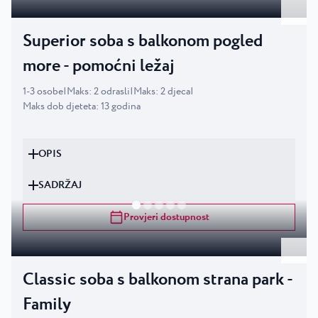
Superior soba s balkonom pogled
more - pomoćni ležaj
1
-
3
osobe
|
Maks
:
2
odrasli
|
Maks
:
2
djeca
|
Maks dob djeteta
:
13
godina
OPIS
SADRŽAJ
Provjeri dostupnost
Classic soba s balkonom strana park -
Family