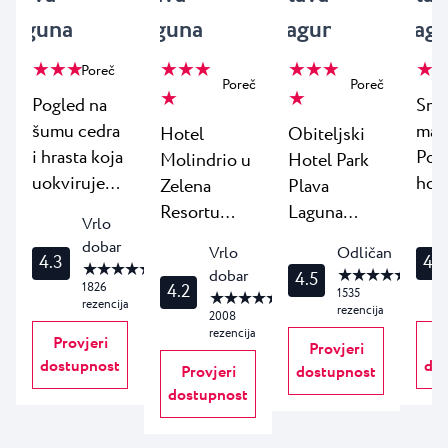
Laguna
Laguna
Laguna
Lag
★ ★ ★
★ ★ ★
★ ★ ★
★ ★
Poreč
Poreč
Poreč
★
★
Pogled na
Smj
šumu cedra
mal
Hotel
Obiteljski
i hrasta koja
Pore
Molindrio u
Hotel Park
uokviruje
hote
Zelena
Plava
smaragdno
ima
Resortu
Laguna
Vrlo
zeleni zaljev
na 
diže vaš
smješten je
dobar
Vrlo
Odličan
prema jugu
uval
4.3
4.0
odmor na
u zelenilu
★ ★ ★ ★ ★
★ ★ ★ ★ ★
dobar
4.5
čini Hotel
pru
višu razinu
raskošnog
4.2
1826
1535
★ ★ ★ ★ ★
rezencija
Mediteran
što
rezencija
spajajući
Park Resorta
2008
rezencija
savršenim
treb
vrhunske
nedaleko od
Provjeri
P
Provjeri
utočištem
jed
dostupnost
dos
sadržaje i
Poreča.
Provjeri
dostupnost
za
opu
elegantno
Nudi
dostupnost
romantični
odm
uređenje u
zabavu,
vikend ili
oko
jedan od
avanture, i