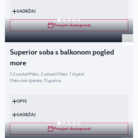
SADRŽAJ
Provjeri dostupnost
Superior soba s balkonom pogled
more
1
-
2
osobe
|
Maks
:
2
odrasli
|
Maks
:
1
dijete
|
Maks dob djeteta
:
13
godina
OPIS
SADRŽAJ
Provjeri dostupnost