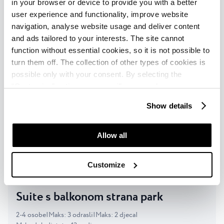
in your browser or device to provide you with a better
user experience and functionality, improve website
Superior soba s balkonom pogled
navigation, analyse website usage and deliver content
and ads tailored to your interests. The site cannot
more - Connected
function without essential cookies, so it is not possible to
turn them off. The collection of other types of cookies is
2
-
5
osobe
|
Maks
:
4
odrasli
|
Maks
:
3
djeca
|
possible only with your consent. By selecting the
Maks dob djeteta
:
11
godina
“Customise” option, a menu will appear where you can
find out more details about data collection and decide for
Show details
OPIS
which purposes we may process your data. You can
manage your “Details” selection in your browser at any
SADRŽAJ
time.
Allow all
Provjeri dostupnost
Customize
Suite s balkonom strana park
2
-
4
osobe
|
Maks
:
3
odrasli
|
Maks
:
2
djeca
|