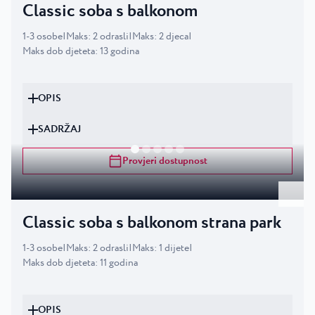
Classic soba s balkonom
1
-
3
osobe
|
Maks
:
2
odrasli
|
Maks
:
2
djeca
|
Maks dob djeteta
:
13
godina
OPIS
SADRŽAJ
Provjeri dostupnost
Classic soba s balkonom strana park
1
-
3
osobe
|
Maks
:
2
odrasli
|
Maks
:
1
dijete
|
Maks dob djeteta
:
11
godina
OPIS