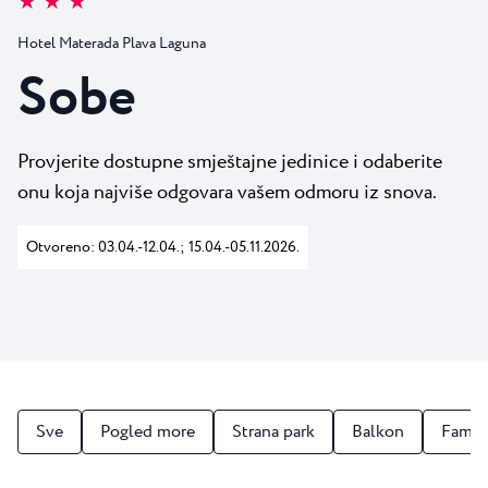
★ ★ ★
Svi resorti
Novosti
Plaže
Hotel Materada Plava Laguna
Kontakt
Plava Laguna Sport
Sobe
Aktivni odmor
Marine
Provjerite dostupne smještajne jedinice i odaberite
Gastronomija
onu koja najviše odgovara vašem odmoru iz snova.
Pepi Club
Otvoreno: 03.04.-12.04.; 15.04.-05.11.2026.
Istražite sve
Sve
Pogled more
Strana park
Balkon
Famil