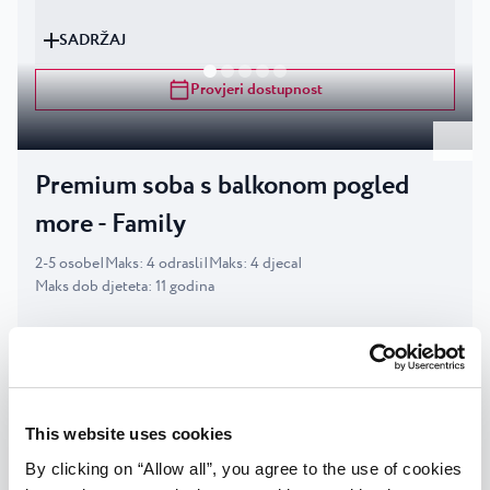
SADRŽAJ
Provjeri dostupnost
Premium soba s balkonom pogled
more - Family
2
-
5
osobe
|
Maks
:
4
odrasli
|
Maks
:
4
djeca
|
Maks dob djeteta
:
11
godina
OPIS
SADRŽAJ
This website uses cookies
Provjeri dostupnost
By clicking on “Allow all”, you agree to the use of cookies