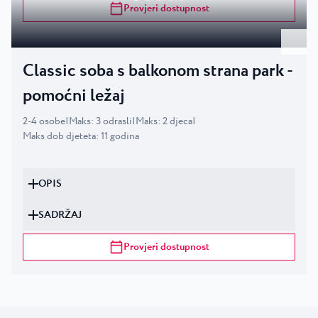
Provjeri dostupnost
Classic soba s balkonom strana park -
pomoćni ležaj
2
-
4
osobe
|
Maks
:
3
odrasli
|
Maks
:
2
djeca
|
Maks dob djeteta
:
11
godina
OPIS
SADRŽAJ
Provjeri dostupnost