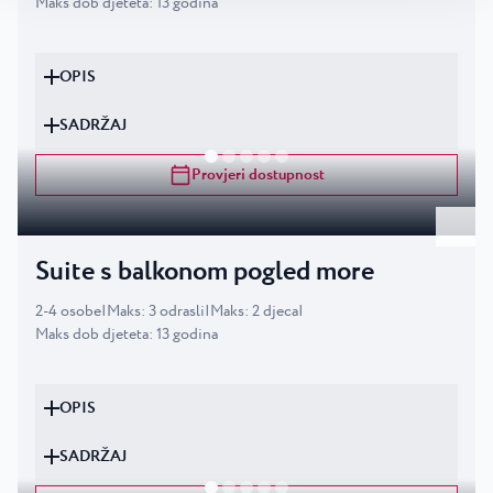
Maks dob djeteta
:
13
godina
OPIS
SADRŽAJ
Provjeri dostupnost
Suite s balkonom pogled more
2
-
4
osobe
|
Maks
:
3
odrasli
|
Maks
:
2
djeca
|
Maks dob djeteta
:
13
godina
OPIS
SADRŽAJ