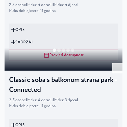
2
-
5
osobe
|
Maks
:
4
odrasli
|
Maks
:
4
djeca
|
Maks dob djeteta
:
11
godina
OPIS
SADRŽAJ
Provjeri dostupnost
Classic soba s balkonom strana park -
Connected
2
-
5
osobe
|
Maks
:
4
odrasli
|
Maks
:
3
djeca
|
Maks dob djeteta
:
11
godina
OPIS