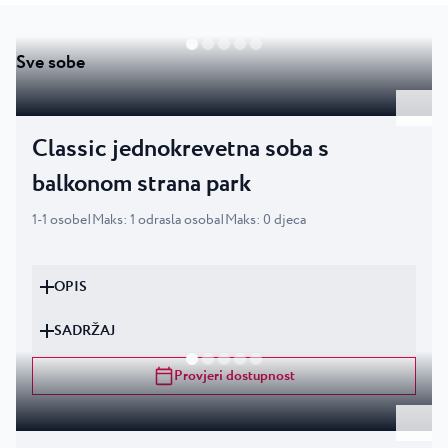
Sve sobe
Classic jednokrevetna soba s
balkonom strana park
1
-
1
osobe
|
Maks
:
1
odrasla osoba
|
Maks
:
0
djeca
OPIS
SADRŽAJ
Provjeri dostupnost