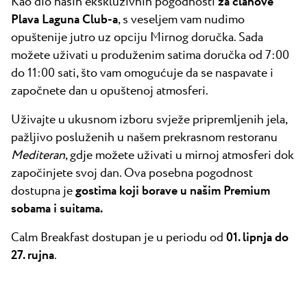
Kao dio naših ekskluzivnih pogodnosti
za članove
Plava Laguna Club-a
, s veseljem vam nudimo
opuštenije jutro uz opciju Mirnog doručka. Sada
možete uživati u produženim satima doručka od 7:00
do 11:00 sati, što vam omogućuje da se naspavate i
započnete dan u opuštenoj atmosferi.
Uživajte u ukusnom izboru svježe pripremljenih jela,
pažljivo posluženih u našem prekrasnom restoranu
Mediteran
, gdje možete uživati u mirnoj atmosferi dok
započinjete svoj dan. Ova posebna pogodnost
dostupna je
gostima koji borave u našim Premium
sobama i suitama.
Calm Breakfast dostupan je u periodu od
01. lipnja do
27. rujna
.