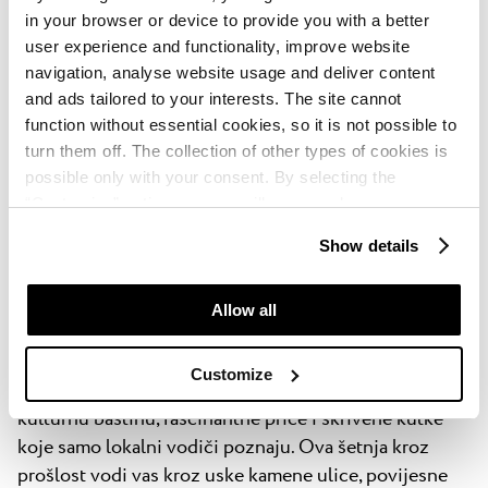
in your browser or device to provide you with a better
bazen, na plaži ili u sobi.
Rezervacija putem mGUEST
user experience and functionality, improve website
aplikacije.
navigation, analyse website usage and deliver content
and ads tailored to your interests. The site cannot
function without essential cookies, so it is not possible to
turn them off. The collection of other types of cookies is
possible only with your consent. By selecting the
“Customise” option, a menu will appear where you can
Otkrijte povijesnu čaroliju grada
find out more details about data collection and decide for
Show details
which purposes we may process your data. You can
Umaga – vođeni razgled s lokalnim
manage your “Details” selection in your browser at any
vodičem
time.
Allow all
Pridružite se jedinstvenom vođenom razgledu
Customize
povijesnog centra grada Umaga i otkrijte bogatu
kulturnu baštinu, fascinantne priče i skrivene kutke
koje samo lokalni vodiči poznaju. Ova šetnja kroz
prošlost vodi vas kroz uske kamene ulice, povijesne