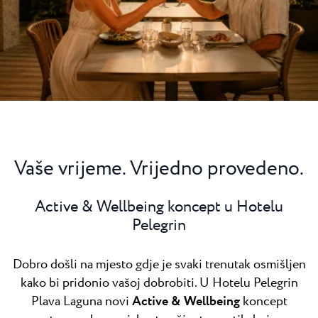
Svi resorti
Novosti
Plaže
Kontakt
Plava Laguna Sport
Aktivni odmor
Marine
Gastronomija
Pepi Club
Vaše vrijeme. Vrijedno provedeno.
Istražite sve
Active & Wellbeing koncept u Hotelu
Pelegrin
Dobro došli na mjesto gdje je svaki trenutak osmišljen
kako bi pridonio vašoj dobrobiti. U Hotelu Pelegrin
Plava Laguna novi
Active & Wellbeing
koncept