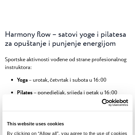
Harmony flow – satovi yoge i pilatesa
za opuštanje i punjenje energijom
Sportske aktivnosti vođene od strane profesionalnog
instruktora:
Yoga
– urotak, četvrtak i subota u 16:00
Pilates
– ponedjeljak, srijeda i petak u 16:00
Fitness class (Body Workout)
– od ponedjeljka
do subote u 17:00
This website uses cookies
Na raspolaganju su prostirka za yogu i fitness kit za
samostalno vježbanje u bilo koje doba dana – uz
By clicking on “Allow all”, you agree to the use of cookies