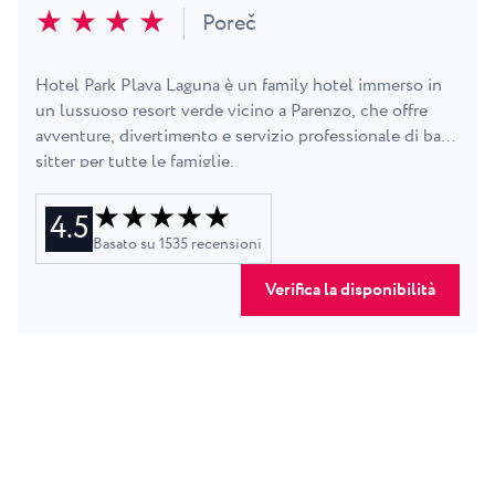
★ ★ ★ ★
Poreč
nuotate al chiaro di luna, Hotel Delfin offre un evento
serale su misura.
Hotel Park Plava Laguna è un family hotel immerso in
un lussuoso resort verde vicino a Parenzo, che offre
avventure, divertimento e servizio professionale di baby
sitter per tutte le famiglie.
★ ★ ★ ★ ★
4.5
Basato su
1535
recensioni
Verifica la disponibilità