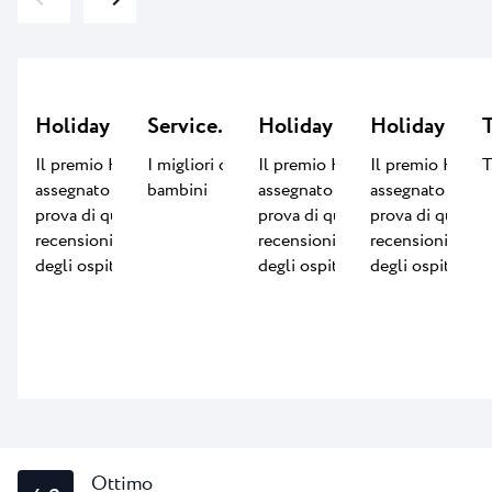
Holiday Check 2026
Service.LAB
Holiday Check 2025
Holiday Che
T
Il premio HolidayCheck viene
I migliori contenuti per
Il premio HolidayCheck viene
Il premio Holid
T
assegnato ogni anno come
bambini
assegnato ogni anno come
assegnato ogni
prova di qualità in base alle
prova di qualità in base alle
prova di qualità 
recensioni e alle valutazioni
recensioni e alle valutazioni
recensioni e all
degli ospiti.
degli ospiti.
degli ospiti.
Ottimo