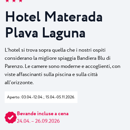
★ ★ ★
Tutti i resort
Novità
Spiaggie
Hotel Materada
Contatto
Plava Laguna Sport
Plava Laguna
Soggiorno attivo
Marine
Gastronomia
L’hotel si trova sopra quella che i nostri ospiti
considerano la migliore spiaggia Bandiera Blu di
Pepi Club
Parenzo. Le camere sono moderne e accoglienti, con
Esplora tutti
viste affascinanti sulla piscina e sulla città
all’orizzonte.
Aperto: 03.04.-12.04.; 15.04.-05.11.2026.
Bevande incluse a cena
24.04. – 26.09.2026