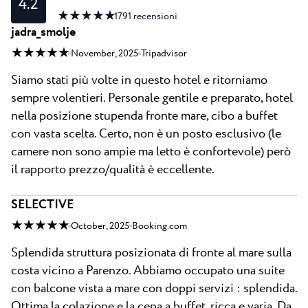
4.2
★ ★ ★ ★ ★
1791
recensioni
jadra_smolje
★ ★ ★ ★ ★
November, 2025
Tripadvisor
Siamo stati più volte in questo hotel e ritorniamo
sempre volentieri. Personale gentile e preparato, hotel
nella posizione stupenda fronte mare, cibo a buffet
con vasta scelta. Certo, non è un posto esclusivo (le
camere non sono ampie ma letto è confortevole) però
il rapporto prezzo/qualità è eccellente.
SELECTIVE
★ ★ ★ ★ ★
October, 2025
Booking.com
Splendida struttura posizionata di fronte al mare sulla
costa vicino a Parenzo. Abbiamo occupato una suite
con balcone vista a mare con doppi servizi : splendida.
Ottima la colazione e la cena a buffet, ricca e varia. Da