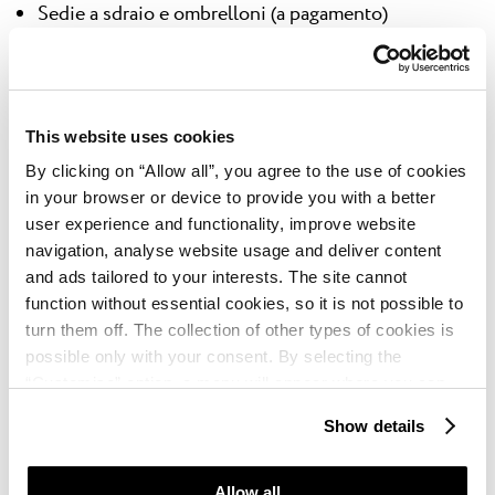
Sedie a sdraio e ombrelloni (a pagamento)
Docce
Ristoranti e bar
This website uses cookies
Riconoscimento internazionale «Bandiera blu»
By clicking on “Allow all”, you agree to the use of cookies
in your browser or device to provide you with a better
Scopri le spiagge
di Parenzo.
user experience and functionality, improve website
navigation, analyse website usage and deliver content
and ads tailored to your interests. The site cannot
function without essential cookies, so it is not possible to
turn them off. The collection of other types of cookies is
Sport
possible only with your consent. By selecting the
“Customise” option, a menu will appear where you can
Gratis: beach volley
find out more details about data collection and decide for
Show details
which purposes we may process your data. You can
A pagamento: tennis, tennis da tavolo, mini golf,
manage your “Details” selection in your browser at any
pedalò, biciclette
time.
Allow all