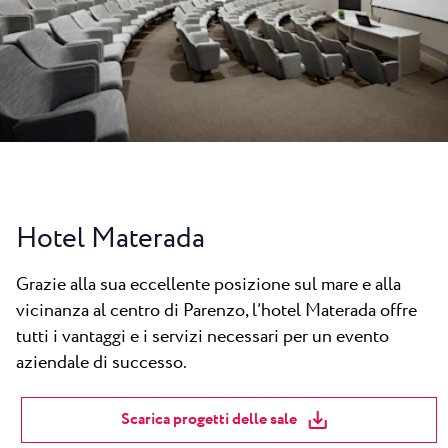
Tutti i resort
Novità
Spiaggie
Contatto
Plava Laguna Sport
Soggiorno attivo
Marine
Gastronomia
Pepi Club
Hotel Materada
Esplora tutti
Grazie alla sua eccellente posizione sul mare e alla
vicinanza al centro di Parenzo, l’hotel Materada offre
tutti i vantaggi e i servizi necessari per un evento
aziendale di successo.
Scarica progetti delle sale