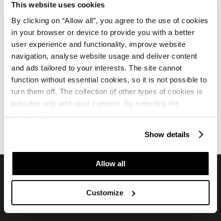
This website uses cookies
By clicking on “Allow all”, you agree to the use of cookies
Meeting room III
in your browser or device to provide you with a better
user experience and functionality, improve website
navigation, analyse website usage and deliver content
and ads tailored to your interests. The site cannot
function without essential cookies, so it is not possible to
turn them off. The collection of other types of cookies is
possible only with your consent. By selecting the
Hotel Materada Plava Laguna
Hotel Materada Plava Laguna
“Customise” option, a menu will appear where you can
Offerte
Posizione
find out more details about data collection and decide for
Show details
which purposes we may process your data. You can
manage your “Details” selection in your browser at any
time.
Allow all
Connettiti con noi sui social media
Customize