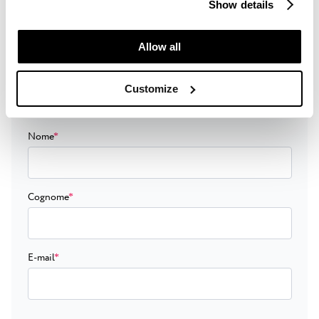
Show details
which purposes we may process your data. You can
manage your “Details” selection in your browser at any
time.
Allow all
Iscriviti!
Customize
Inserisci qui i tuoi dati e partecipa all'estrazione.
Nome
*
Cognome
*
E-mail
*