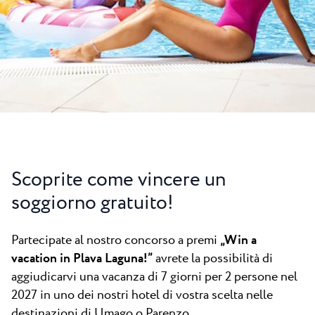
Tutti i resort
Novità
Spiaggie
Contatto
Plava Laguna Sport
Soggiorno attivo
Marine
Gastronomia
Pepi Club
Scoprite come vincere un
Esplora tutti
soggiorno gratuito!
Partecipate al nostro concorso a premi
„Win a
vacation in Plava Laguna!”
avrete la possibilità di
aggiudicarvi una vacanza di 7 giorni per 2 persone nel
2027 in uno dei nostri hotel di vostra scelta nelle
destinazioni di Umago o Parenzo.