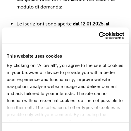
modulo di domanda;
Le iscrizioni sono aperte
dal 12.01.2025. al
07.12.2026.
;
I risultati del sorteggio saranno pubblicati il
16.12.2026.
This website uses cookies
By clicking on “Allow all”, you agree to the use of cookies
Siamo felici di restare in contatto con voi enon
in your browser or device to provide you with a better
user experience and functionality, improve website
vediamo l’ora di avervi come nostri ospiti in una delle
navigation, analyse website usage and deliver content
oasi di vacanza di Plava Laguna!
and ads tailored to your interests. The site cannot
function without essential cookies, so it is not possible to
turn them off. The collection of other types of cookies is
Regolamento del concorso a premi „Win a vacation in
possible only with your consent. By selecting the
Plava Laguna!” (EN)
“Customise” option, a menu will appear where you can
find out more details about data collection and decide for