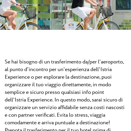
Tutti i resort
Novità
Spiaggie
Contatto
Plava Laguna Sport
Soggiorno attivo
Marine
Gastronomia
Pepi Club
Se hai bisogno di un trasferimento da/per l'aeroporto,
al punto d'incontro per un'esperienza dell'Istria
Esplora tutti
Experience o per esplorare la destinazione, puoi
organizzare il tuo viaggio direttamente, in modo
semplice e sicuro presso qualsiasi info point
dell'Istria Experience. In questo modo, sarai sicuro di
organizzare un servizio affidabile senza costi nascosti
e con partner verificati. Evita lo stress, viaggia
comodamente e arriva puntuale a destinazione!
Prenota il trasferimento per il tuo hotel prima di