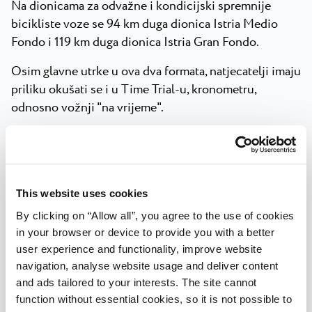
Na dionicama za odvažne i kondicijski spremnije
bicikliste voze se 94 km duga dionica Istria Medio
Fondo i 119 km duga dionica Istria Gran Fondo.
Osim glavne utrke u ova dva formata, natjecatelji imaju
priliku okušati se i u Time Trial-u, kronometru,
odnosno vožnji "na vrijeme".
Dionice prolaze sjeverozapadnim i središnjim
dijelovima istarskog poluotoka te vas vraćaju natrag u
Umag.
This website uses cookies
Bogat popratni program nudi zanimljive brandove u
By clicking on “Allow all”, you agree to the use of cookies
Expo zoni, dječji program i bogatu gourmet ponudu te
in your browser or device to provide you with a better
ono najvažnije - odličnu atmosferu!
user experience and functionality, improve website
2023. godine Istria Gran Fondo postao je službeno
navigation, analyse website usage and deliver content
and ads tailored to your interests. The site cannot
priznati događaj pod vodstvom UCI-svjetske
function without essential cookies, so it is not possible to
biciklističke organizacije. Riječ je o seriji od 28