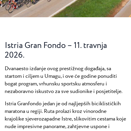
Svi resorti
Novosti
Plaže
Kontakt
Plava Laguna Sport
Aktivni odmor
Marine
Istria Gran Fondo – 11. travnja
Gastronomija
2026.
Pepi Club
Dvanaesto izdanje ovog prestižnog događaja, sa
Istražite sve
startom i ciljem u Umagu, i ove će godine ponuditi
bogat program, vrhunsku sportsku atmosferu i
nezaboravno iskustvo za sve sudionike i posjetitelje.
Istria Granfondo jedan je od najljepših biciklističkih
maratona u regiji. Ruta prolazi kroz vinorodne
krajolike sjeverozapadne Istre, slikovitim cestama koje
nude impresivne panorame, zahtjevne uspone i