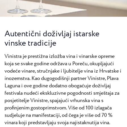
Svi resorti
Novosti
Plaže
Kontakt
Plava Laguna Sport
Aktivni odmor
Autentični doživljaj istarske
Marine
vinske tradicije
Gastronomija
Vinistra je prestižna izložba vina i vinarske opreme
Pepi Club
koja se svake godine održava u Poreču, okupljajući
vodeće vinare, stručnjake i ljubitelje vina iz Hrvatske i
Istražite sve
inozemstva. Kao dugogodišnji partner Vinistre, Plava
Laguna i ove godine dodatno obogaćuje doživljaj
festivala nudeći ekskluzivne pogodnosti smještaja za
posjetitelje Vinistre, spajajući vrhunska vina s
profinjenim gostoprimstvom. Više od 100 izlagača
sudjeluje na manifestaciji, od čega je više od 70 %
vinara koji predstavljaju svoja najistaknutija vina.