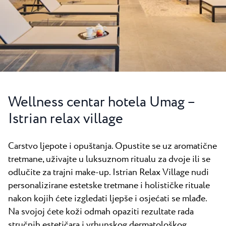
Svi resorti
Novosti
Plaže
Kontakt
Plava Laguna Sport
Aktivni odmor
Marine
Gastronomija
Wellness centar hotela Umag –
Pepi Club
Istrian relax village
Istražite sve
Carstvo ljepote i opuštanja. Opustite se uz aromatične
tretmane, uživajte u luksuznom ritualu za dvoje ili se
odlučite za trajni make-up. Istrian Relax Village nudi
personalizirane estetske tretmane i holističke rituale
nakon kojih ćete izgledati ljepše i osjećati se mlađe.
Na svojoj ćete koži odmah opaziti rezultate rada
stručnih estetičara i vrhunskog dermatološkog