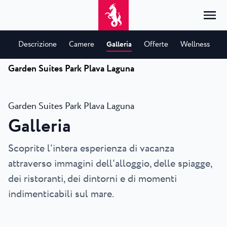
Descrizione
Camere
Galleria
Offerte
Wellness
P
Garden Suites Park Plava Laguna
Pagina iniziale
Accedi
Alloggio
IT
Garden Suites Park Plava Laguna
Hrvatski
Galleria
Per tipo
Per destinazione
Resort
English
Hotel
Poreč
Scoprite l'intera esperienza di vacanza
Deutsch
Park Resort Plava Laguna
Esplora
Appartamenti
Umag
attraverso immagini dell'alloggio, delle spiagge,
Italiano
Zelena Resort Plava Laguna
Ville
Esplora
Offerte
dei ristoranti, dei dintorni e di momenti
Tutti gli alloggi
Plava Resort Plava Laguna
Istria Experience
Slovenščina
indimenticabili sul mare.
Plava Laguna Club
Stella Maris Resort Plava Laguna
Destinazioni
Eventi