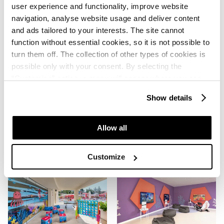
user experience and functionality, improve website
navigation, analyse website usage and deliver content
and ads tailored to your interests. The site cannot
function without essential cookies, so it is not possible to
turn them off. The collection of other types of cookies is
possible only with your consent. By selecting the
“Customise” option, a menu will appear where you can
find out more details about data collection and decide for
Show details
which purposes we may process your data. You can
manage your “Details” selection in your browser at any
time.
Allow all
Customize