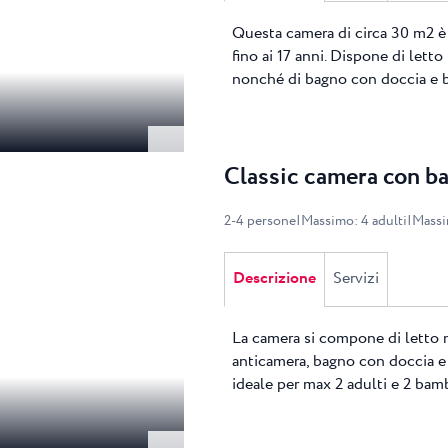
Questa camera di circa 30 m2 è 
fino ai 17 anni. Dispone di letto
nonché di bagno con doccia e 
Classic camera con ba
2
-
4
persone
|
Massimo
:
4
adulti
|
Mass
Descrizione
Servizi
La camera si compone di letto ma
anticamera, bagno con doccia e 
ideale per max 2 adulti e 2 bambi