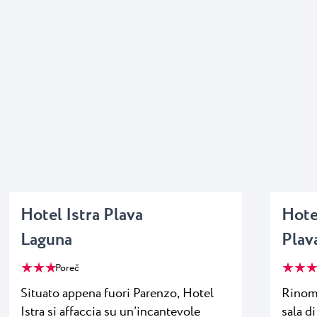
Hotel Istra Plava
Hote
Laguna
Plav
★ ★ ★
★ ★ ★
Poreč
Situato appena fuori Parenzo, Hotel
Rinoma
Istra si affaccia su un’incantevole
sala d