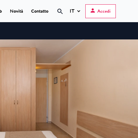
IT
b
Novità
Contatto
Accedi
Hrvatski
English
Deutsch
s Poreč
★ ★
Italiano
elfin Plava Laguna
Slovenščina
gli hotel a Parenzo