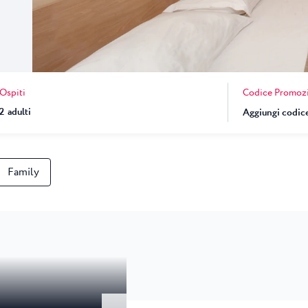
 ★ ★
i Umago, casa
...
una
Garden Suites Umag Plava Laguna
 Laguna
Residence Umag Plava Laguna
lava Laguna
Hotel Aurora Plava Laguna
Codice Promoz
Ospiti
Hotel Sipar Plava Laguna
2
adulti
Tutti gli hotel a Umago
Family