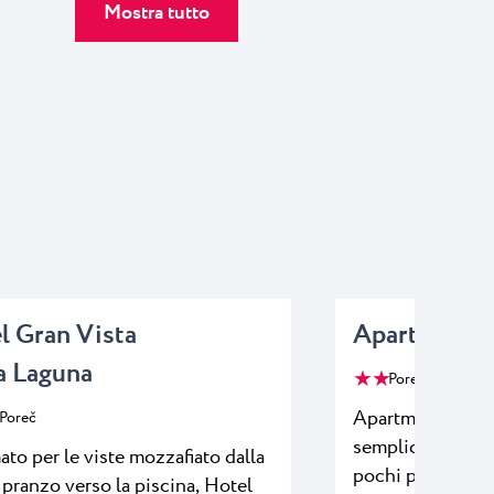
Mostra tutto
l Gran Vista
Apartments 
a Laguna
★ ★
Poreč
Apartments Astra
Poreč
semplici in una l
to per le viste mozzafiato dalla
pochi passi dalla
i pranzo verso la piscina, Hotel