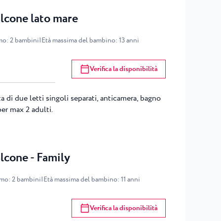
lcone lato mare
mo
:
2
bambini
|
Età massima del bambino
:
13
anni
Verifica la disponibilità
a di due letti singoli separati, anticamera, bagno
er max 2 adulti.
lcone - Family
imo
:
2
bambini
|
Età massima del bambino
:
11
anni
Verifica la disponibilità