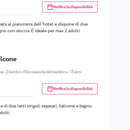
Verifica la disponibilità
uata al pianoterra dell’hotel e dispone di due
gno con doccia. È ideale per max 2 adulti.
alcone
mo
:
2
bambini
|
Età massima del bambino
:
13
anni
Verifica la disponibilità
a di due letti singoli separati, balcone e bagno
dulti.