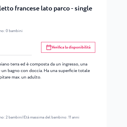
tto francese lato parco - single
mo
:
0
bambini
Verifica la disponibilità
piano terra ed è composta da un ingresso, una
e un bagno con doccia. Ha una superficie totale
spitare max. un adulto.
mo
:
2
bambini
|
Età massima del bambino
:
11
anni