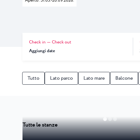
Aperto: 31.05.-20.09.2026.
Laguna
Hotels Umag
★ ★
Gastronomia
l Resort più famoso d
dei campioni di tennis
Hotel Pelegrin Plava Lag
Hotel Garden Istra Plava
Pepi Club
Residence Garden Istra P
Tutti i resort
Check in
Check out
Hotel Umag Plava Laguna
Esplora tutti
Aggiungi date
Tutto
Lato parco
Lato mare
Balcone
Tutte le stanze