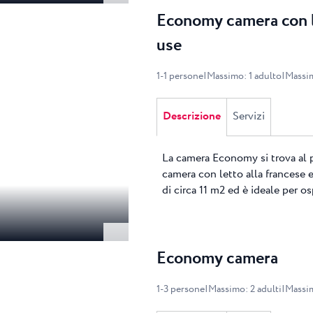
Economy camera con le
use
1
-
1
persone
|
Massimo
:
1
adulto
|
Massi
Descrizione
Servizi
La camera Economy si trova al 
camera con letto alla francese 
di circa 11 m2 ed è ideale per o
Economy camera
1
-
3
persone
|
Massimo
:
2
adulti
|
Massi