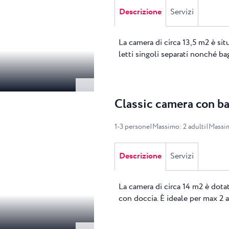
Descrizione
Servizi
La camera di circa 13,5 m2 è sit
letti singoli separati nonché ba
Classic camera con b
1
-
3
persone
|
Massimo
:
2
adulti
|
Massi
Descrizione
Servizi
La camera di circa 14 m2 è dotat
con doccia. È ideale per max 2 a