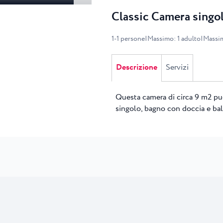
Classic Camera singo
1
-
1
persone
|
Massimo
:
1
adulto
|
Massi
Descrizione
Servizi
Questa camera di circa 9 m2 può
singolo, bagno con doccia e ba