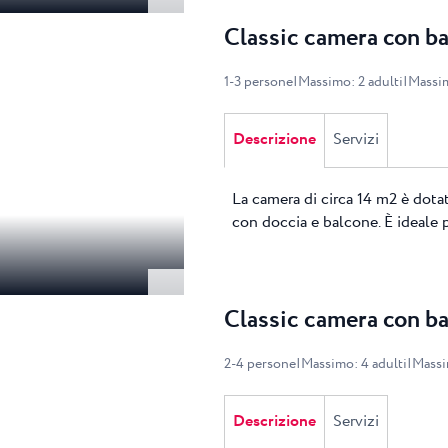
Classic camera con ba
1
-
3
persone
|
Massimo
:
2
adulti
|
Massi
Descrizione
Servizi
La camera di circa 14 m2 è dotat
con doccia e balcone. È ideale p
Classic camera con ba
2
-
4
persone
|
Massimo
:
4
adulti
|
Mass
Descrizione
Servizi