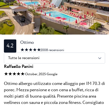
Tutti i resort
Novità
Spiaggie
Contatto
Plava Laguna Sport
Soggiorno attivo
Marine
Gastronomia
Ottimo
4.2
★ ★ ★ ★ ★
Pepi Club
2008
recensioni
Tutte le recensioni
Esplora tutti
Raffaello Panini
★ ★ ★ ★ ★
October, 2025
Google
Ottimo albergo utilizzato come alloggio per IM 70.3 di
porec. Mezza pensione e con cena a buffet, ricca di
molti piatti di buona qualità. Presente piscina area
wellness con sauna e piccola zona fitness. Consigliato