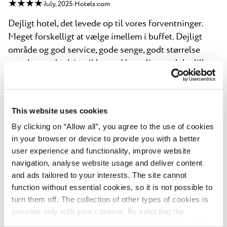
★ ★ ★ ★
July, 2025
Hotels.com
Dejligt hotel, det levede op til vores forventninger.
Meget forskelligt at vælge imellem i buffet. Dejligt
område og god service, gode senge, godt størrelse
værelse med udsigt til havet. Hyggeligt med det lille
turist tog der kører rundt i området. Vi kommer gerne
igen en anden gang.
This website uses cookies
Gary
By clicking on “Allow all”, you agree to the use of cookies
★ ★ ★ ★ ★
June, 2025
Expedia
in your browser or device to provide you with a better
Really good hotel nice buffet for half board and only a
user experience and functionality, improve website
5 minute walk to a nice little beach
navigation, analyse website usage and deliver content
and ads tailored to your interests. The site cannot
function without essential cookies, so it is not possible to
Jacqueline
turn them off. The collection of other types of cookies is
★ ★ ★ ★
June, 2025
Booking.com
possible only with your consent. By selecting the
Good: Sehr freundliches Personal, super Frühstück
“Customise” option, a menu will appear where you can