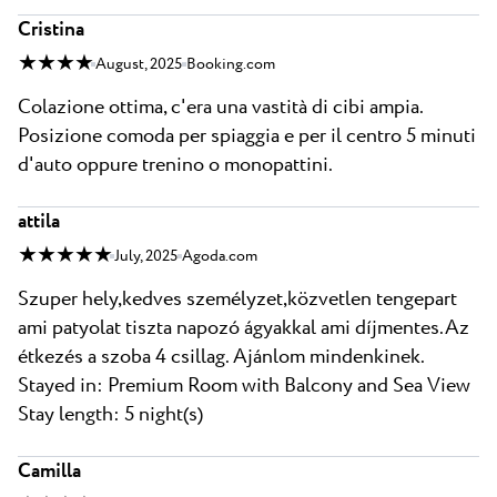
Cristina
★ ★ ★ ★
August, 2025
Booking.com
Colazione ottima, c'era una vastità di cibi ampia.
Posizione comoda per spiaggia e per il centro 5 minuti
d'auto oppure trenino o monopattini.
attila
★ ★ ★ ★ ★
July, 2025
Agoda.com
Szuper hely,kedves személyzet,közvetlen tengepart
ami patyolat tiszta napozó ágyakkal ami díjmentes.Az
étkezés a szoba 4 csillag. Ajánlom mindenkinek.
Stayed in: Premium Room with Balcony and Sea View
Stay length: 5 night(s)
Camilla