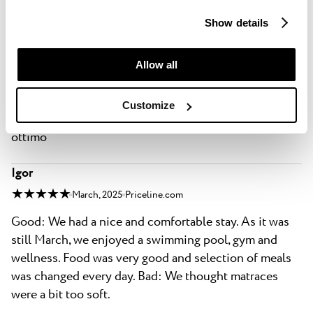
find out more details about data collection and decide for
und Abendbuffet für jeden was dabei, sehr
Show details
which purposes we may process your data. You can
abwechslungsreich. 👍🏻😊 Bad: .
manage your “Details” selection in your browser at any
time.
Allow all
Patrizia
★ ★ ★ ★
May, 2025
Booking.com
Customize
Good: Tutto dalla colazione e cena alle camere. Prezzo
ottimo
Igor
★ ★ ★ ★ ★
March, 2025
Priceline.com
Good: We had a nice and comfortable stay. As it was
still March, we enjoyed a swimming pool, gym and
wellness. Food was very good and selection of meals
was changed every day. Bad: We thought matraces
were a bit too soft.