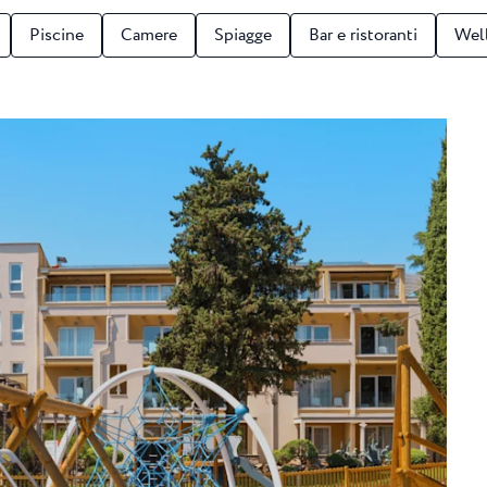
 ★ ★
Piscine
Camere
Spiagge
Bar e ristoranti
Wel
i Umago, casa
...
una
Garden Suites Umag Plava Laguna
 Laguna
Residence Umag Plava Laguna
lava Laguna
Hotel Aurora Plava Laguna
Hotel Sipar Plava Laguna
Tutti gli hotel a Umago