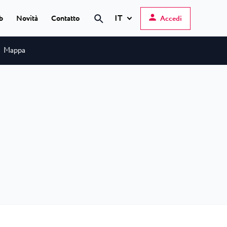
IT
b
Novità
Contatto
Accedi
Cerca
Mappa
Hrvatski
English
Deutsch
s Poreč
★ ★
Italiano
elfin Plava Laguna
Slovenščina
gli hotel a Parenzo