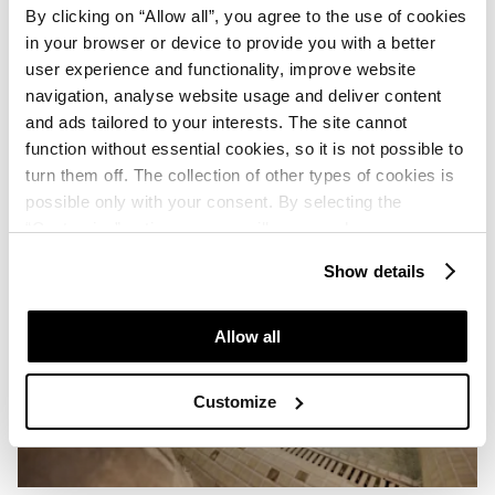
By clicking on “Allow all”, you agree to the use of cookies
in your browser or device to provide you with a better
user experience and functionality, improve website
navigation, analyse website usage and deliver content
and ads tailored to your interests. The site cannot
function without essential cookies, so it is not possible to
turn them off. The collection of other types of cookies is
possible only with your consent. By selecting the
“Customise” option, a menu will appear where you can
find out more details about data collection and decide for
Show details
which purposes we may process your data. You can
manage your “Details” selection in your browser at any
time.
Allow all
Customize