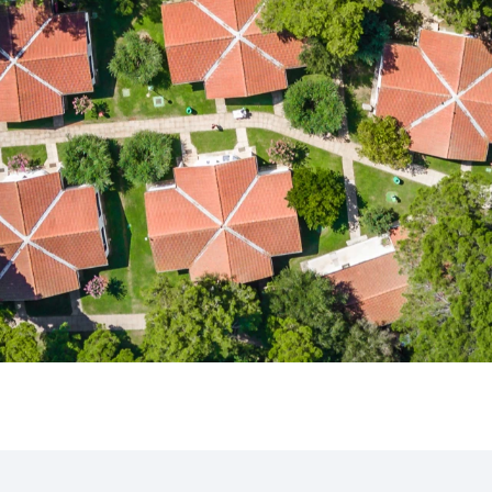
 ★ ★
i Umago, casa
...
una
Garden Suites Umag Plava Laguna
 Laguna
Residence Umag Plava Laguna
lava Laguna
Hotel Aurora Plava Laguna
Hotel Sipar Plava Laguna
Tutti gli hotel a Umago