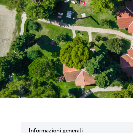
Laguna
Hotels Umag
★ ★
Gastronomia
l Resort più famoso d
dei campioni di tennis
Hotel Pelegrin Plava Lag
Hotel Garden Istra Plava
Pepi Club
Residence Garden Istra P
Tutti i resort
Hotel Umag Plava Laguna
Esplora tutti
Informazioni generali