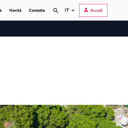
IT
b
Novità
Contatto
Accedi
Cerca
Hrvatski
English
Deutsch
s Poreč
★ ★
Italiano
elfin Plava Laguna
Slovenščina
gli hotel a Parenzo