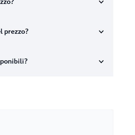
ezzo?
el prezzo?
ponibili?