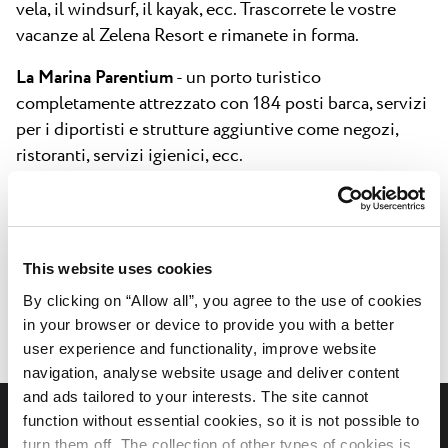
vela, il windsurf, il kayak, ecc. Trascorrete le vostre
vacanze al Zelena Resort e rimanete in forma.
La Marina Parentium
- un porto turistico
completamente attrezzato con 184 posti barca, servizi
per i diportisti e strutture aggiuntive come negozi,
ristoranti, servizi igienici, ecc.
This website uses cookies
By clicking on “Allow all”, you agree to the use of cookies
Attività e divertimento
Eventi
in your browser or device to provide you with a better
user experience and functionality, improve website
navigation, analyse website usage and deliver content
and ads tailored to your interests. The site cannot
function without essential cookies, so it is not possible to
Connettiti con noi sui social media
turn them off. The collection of other types of cookies is