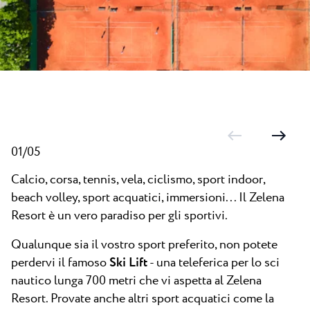
Tutti i resort
Novità
Spiaggie
Contatto
Plava Laguna Sport
Soggiorno attivo
Marine
Gastronomia
Pepi Club
01/05
Esplora tutti
Calcio, corsa, tennis, vela, ciclismo, sport indoor,
beach volley, sport acquatici, immersioni... Il Zelena
Resort è un vero paradiso per gli sportivi.
Qualunque sia il vostro sport preferito, non potete
perdervi il famoso
Ski Lift
- una teleferica per lo sci
nautico lunga 700 metri che vi aspetta al Zelena
Resort. Provate anche altri sport acquatici come la