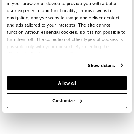
in your browser or device to provide you with a better
user experience and functionality, improve website
navigation, analyse website usage and deliver content
and ads tailored to your interests. The site cannot
function without essential cookies, so it is not possible to
turn them off. The collection of other types of cookies is
possible only with your consent. By selecting the
Rezervirajte svoj popoln oddih v Poreču
“Customise” option, a menu will appear where you can
find out more details about data collection and decide for
Show details
which purposes we may process your data. You can
manage your “Details” selection in your browser at any
time.
Allow all
Rezervirajte z zaupanjem –
Customize
odgovori na pogosta vprašanja