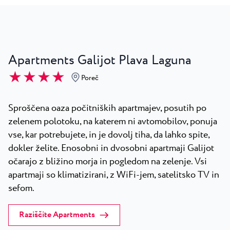
Apartments Galijot Plava Laguna
★ ★ ★ ★
Poreč
Sproščena oaza počitniških apartmajev, posutih po
zelenem polotoku, na katerem ni avtomobilov, ponuja
vse, kar potrebujete, in je dovolj tiha, da lahko spite,
dokler želite. Enosobni in dvosobni apartmaji Galijot
očarajo z bližino morja in pogledom na zelenje. Vsi
apartmaji so klimatizirani, z WiFi-jem, satelitsko TV in
sefom.
Raziščite Apartments