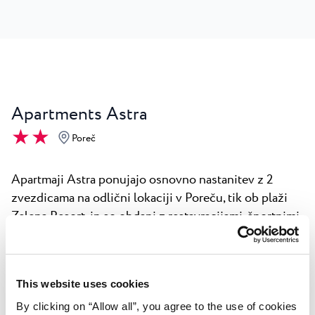
Apartments Astra
★ ★
Poreč
Apartmaji Astra ponujajo osnovno nastanitev z 2
zvezdicama na odlični lokaciji v Poreču, tik ob plaži
Zelena Resort, in so obdani z restavracijami, športnimi
igrišči in raznimi aktivnostmi. Postavljeni so v mirni
oazi, obdani z zelenjem in tako idealni za preproste
poletne počitnice.
This website uses cookies
Raziščite Apartments
By clicking on “Allow all”, you agree to the use of cookies