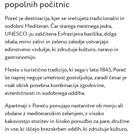
Vsi resorti
popolnih počitnic
Novice
Plaže
Kontakt
Poreč je destinacija, kjer se srečujeta tradicionalni in
Plava Laguna Sport
sodobni Mediteran. Čar starega mestnega jedra,
Aktivne počitnice
UNESCO-ju zaščitena Evfrazijeva bazilika, dolga
Marine
obala, mirni zalivi in zeleno zaledje ustvarjajo
edinstveno vzdušje, ki združuje kulturo, naravo in
Gastronomija
gastronomijo.
Pepi Club
Mesto s turistično tradicijo, ki sega v leto 1845, Poreč
Raziščite vse
še naprej neguje umetnost gostoljubja, zaradi česar je
vsak obisk posebna kombinacija zgodovine,
avtentičnosti in sodobnega oddiha.
Apartmaji
v Poreču ponujajo nastanitve ob morju ali
obdane z mediteranskim zelenjem, z visoko
kakovostjo storitev in široko ponudbo za pare, družine
in vse, ki iščejo brezskrben oddih, ki združuje kulturo,