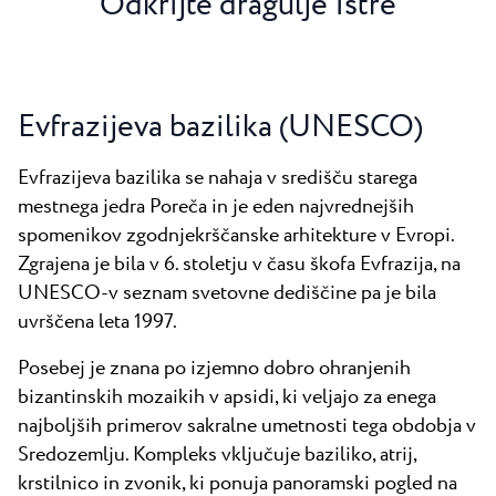
Odkrijte dragulje Istre
Evfrazijeva bazilika (UNESCO)
Evfrazijeva bazilika se nahaja v središču starega
mestnega jedra Poreča in je eden najvrednejših
spomenikov zgodnjekrščanske arhitekture v Evropi.
Zgrajena je bila v 6. stoletju v času škofa Evfrazija, na
UNESCO-v seznam svetovne dediščine pa je bila
uvrščena leta 1997.
Posebej je znana po izjemno dobro ohranjenih
bizantinskih mozaikih v apsidi, ki veljajo za enega
najboljših primerov sakralne umetnosti tega obdobja v
Sredozemlju. Kompleks vključuje baziliko, atrij,
krstilnico in zvonik, ki ponuja panoramski pogled na