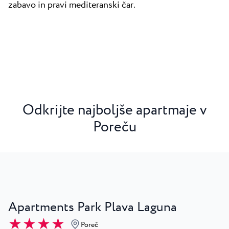
zabavo in pravi mediteranski čar.
Odkrijte najboljše a
partmaje
v
Poreču
Apartments Park Plava Laguna
★ ★ ★ ★
Poreč