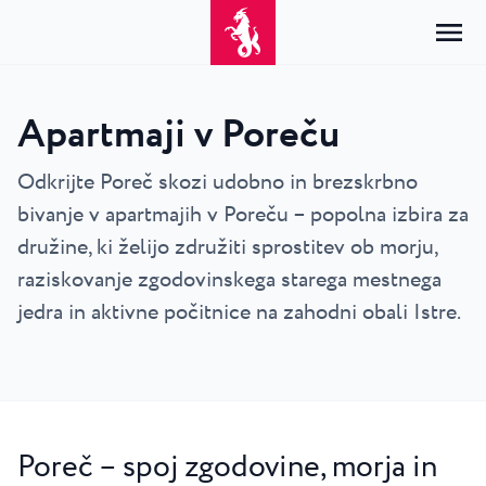
Apartmaji v Poreču
Domov
Prijava
Odkrijte Poreč skozi udobno in brezskrbno
bivanje v apartmajih v Poreču – popolna izbira za
Namestitev
SL
Hrvatski
družine, ki želijo združiti sprostitev ob morju,
Po vrsti
Po destinaciji
Resorti
English
raziskovanje zgodovinskega starega mestnega
Hoteli
Poreč
jedra in aktivne počitnice na zahodni obali Istre.
Deutsch
Park Resort Plava Laguna
Raziščite
Apartmaji
Umag
Italiano
Zelena Resort Plava Laguna
Vile
Raziščite
Ponudbe
Vse nastanitve
Plava Resort Plava Laguna
Istria Experience
Slovenščina
Plava Laguna Club
Stella Maris Resort Plava Laguna
Destinacije
Poreč – spoj zgodovine, morja in
Dogodki