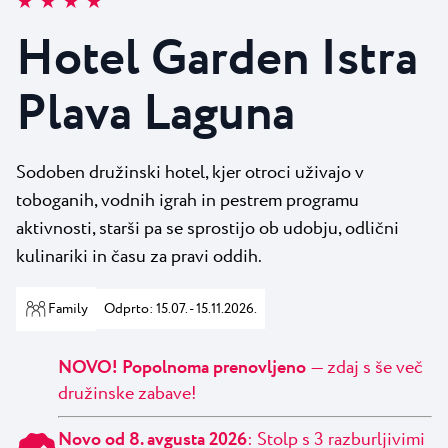
★ ★ ★ ★
Vsi resorti
Novice
Plaže
Hotel Garden Istra
Kontakt
Plava Laguna Sport
Plava Laguna
Aktivne počitnice
Marine
Gastronomija
Sodoben družinski hotel, kjer otroci uživajo v
toboganih, vodnih igrah in pestrem programu
Pepi Club
aktivnosti, starši pa se sprostijo ob udobju, odlični
Raziščite vse
kulinariki in času za pravi oddih.
Family
Odprto: 15.07. - 15.11.2026.
NOVO! Popolnoma prenovljeno
— zdaj s še več
družinske zabave!
Novo od 8. avgusta 2026
: Stolp s 3 razburljivimi