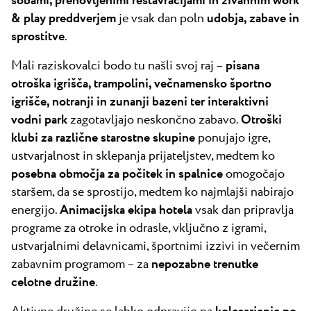
sobami, prenovljenimi restavracijami in živahnim work
& play preddverjem
je vsak dan poln
udobja, zabave in
sprostitve
.
Mali raziskovalci bodo tu našli svoj raj –
pisana
otroška igrišča, trampolini, večnamensko športno
igrišče, notranji in zunanji bazeni ter interaktivni
vodni park
zagotavljajo neskončno zabavo.
Otroški
klubi za različne starostne skupine
ponujajo igre,
ustvarjalnost in sklepanja prijateljstev, medtem ko
posebna območja za počitek in spalnice
omogočajo
staršem, da se sprostijo, medtem ko najmlajši nabirajo
energijo.
Animacijska ekipa hotela
vsak dan pripravlja
programe za otroke in odrasle, vključno z igrami,
ustvarjalnimi delavnicami, športnimi izzivi in večernim
zabavnim programom – za
nepozabne trenutke
celotne družine
.