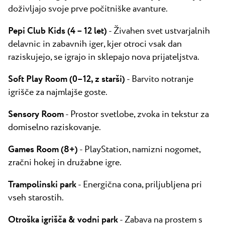
doživljajo svoje prve počitniške avanture.
Pepi Club Kids (4 – 12 let)
- Živahen svet ustvarjalnih
delavnic in zabavnih iger, kjer otroci vsak dan
raziskujejo, se igrajo in sklepajo nova prijateljstva.
Soft Play Room (0–12, z starši)
- Barvito notranje
igrišče za najmlajše goste.
Sensory Room
- Prostor svetlobe, zvoka in tekstur za
domiselno raziskovanje.
Games Room (8+)
- PlayStation, namizni nogomet,
zračni hokej in družabne igre.
Trampolinski park
- Energična cona, priljubljena pri
vseh starostih.
Otroška igrišča & vodni park
- Zabava na prostem s