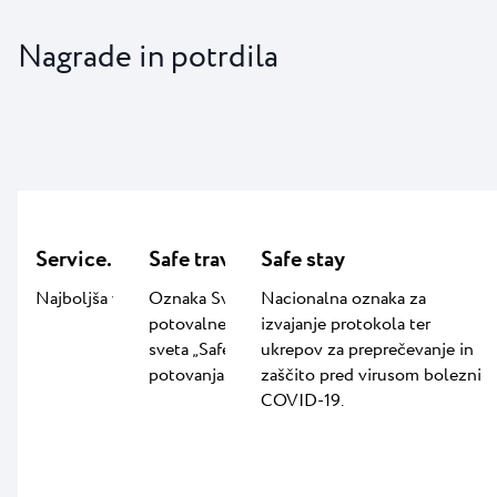
Nagrade in potrdila
Service.LAB
Safe travels
Safe stay
Najboljša vsebina za otroke
Oznaka Svetovnega
Nacionalna oznaka za
potovalnega in turističnega
izvajanje protokola ter
sveta „Safe travels“ za varna
ukrepov za preprečevanje in
potovanja.
zaščito pred virusom bolezni
COVID-19.