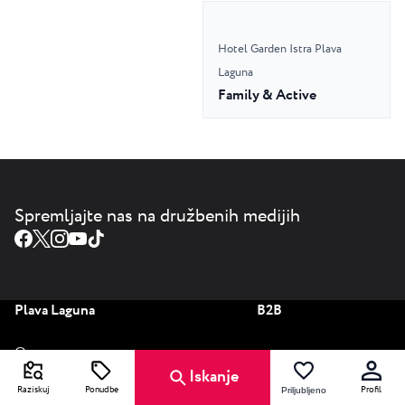
Hotel Garden Istra Plava
Laguna
Family & Active
Spremljajte nas na družbenih medijih
Plava Laguna
B2B
O nas
Partners
Iskanje
Plava Laguna Brošura
Raziskuj
Ponudbe
Profil
Priljubljeno
Travel agency