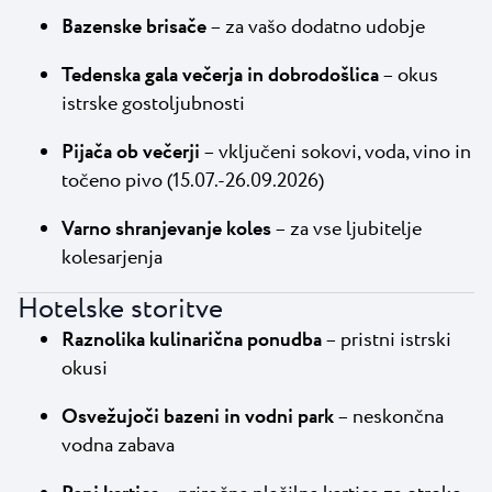
Bazenske brisače
– za vašo dodatno udobje
Tedenska gala večerja in dobrodošlica
– okus
istrske gostoljubnosti
Pijača ob večerji
– vključeni sokovi, voda, vino in
točeno pivo (15.07.-26.09.2026)
Varno shranjevanje koles
– za vse ljubitelje
kolesarjenja
Hotelske storitve
Raznolika kulinarična ponudba
– pristni istrski
okusi
Osvežujoči bazeni in vodni park
– neskončna
vodna zabava