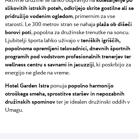
Aktivne družine se lahko odpravijo na
kolesarjenje po
slikovitih istrskih poteh, odkrijejo skrite gostilne ali se
pridružijo vodenim ogledom
, primernim za vse
starosti. Le 300 metrov stran se nahaja
plaža ob dišeči
borovi poti
, popolna za družinske trenutke na soncu.
Ljubitelji športa lahko uživajo v
teniških igriščih,
popolnoma opremljeni telovadnici, dnevnih športnih
programih pod vodstvom profesionalnih trenerjev ter
wellness centru s savnami in jacuzziji
, ki poskrbijo za
energijo ne glede na vreme.
Hotel Garden Istra
ponuja
popolno harmonijo
otroškega smeha, sprostitve staršev in nepozabnih
družinskih spominov
ter je idealen družinski oddih v
Umagu.