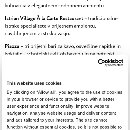
kulinarika v elegantnem sodobnem ambientu.
Istrian Village À la Carte Restaurant
– tradicionalne
istrske specialitete v prijetnem ambientu,
navdihnjenem z istrsko vasjo.
Piazza
– tri prijetni bari za kavo, osvežilne napitke in
koktajle – v hotelski avli, ob bazenu in na hotelski
terasi.
This website uses cookies
By clicking on “Allow all”, you agree to the use of cookies
Bazeni
in your browser or device to provide you with a better
user experience and functionality, improve website
Aquapark, Splash Slides, Splash Zone
– velika plitva
navigation, analyse website usage and deliver content
cona s sladko vodo, interaktivnimi brizgalnimi
and ads tailored to your interests. The site cannot
elementi, prelivnimi vedri in tobogani (1.410 m²,
function without essential cookies, so it is not possible to