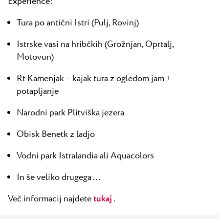
Experience:
Tura po antični Istri (Pulj, Rovinj)
Istrske vasi na hribčkih (Grožnjan, Oprtalj,
Motovun)
Rt Kamenjak – kajak tura z ogledom jam +
potapljanje
Narodni park Plitviška jezera
Obisk Benetk z ladjo
Vodni park Istralandia ali Aquacolors
In še veliko drugega ...
Več informacij najdete
tukaj
.