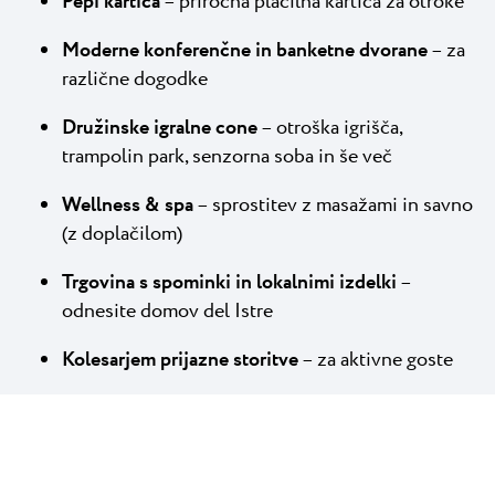
Pepi kartica
– priročna plačilna kartica za otroke
Moderne konferenčne in banketne dvorane
– za
različne dogodke
Družinske igralne cone
– otroška igrišča,
trampolin park, senzorna soba in še več
Wellness & spa
– sprostitev z masažami in savno
(z doplačilom)
Trgovina s spominki in lokalnimi izdelki
–
odnesite domov del Istre
Kolesarjem prijazne storitve
– za aktivne goste