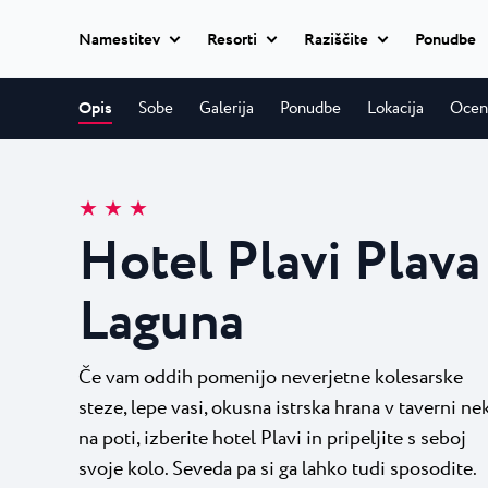
Namestitev
Resorti
Raziščite
Ponudbe
Vsi hoteli
Opis
Sobe
Galerija
Ponudbe
Lokacija
Ocen
Istria Experience
Park Resort Pl
Hoteli
Park Resort nudi 
Hoteli Poreč
★ ★ 
Destinacije
kakovosti v čudov
★ ★ ★
Apartmaji
Hotel Parentium Plava L
Hotel Plavi Plava
Zelena Resort 
Dogodki
Hotel Park Plava Laguna
Vile
Garden Suites Park Plava
Skriti, zeleni po
Laguna
Plaže
kilometrov južno 
Hotel Molindrio Plava La
Vse nastanitve
Hotel Albatros Plava Lag
Plava Resort P
Plava Laguna Sport
Če vam oddih pomenijo neverjetne kolesarske
Villa Galijot Plava Laguna
20 minut sprehod
Village Galijot Plava Lagu
steze, lepe vasi, okusna istrska hrana v taverni ne
Aktivne počitnice
Poreča in prišli bo
na poti, izberite hotel Plavi in pripeljite s seboj
svoje kolo. Seveda pa si ga lahko tudi sposodite.
Stella Maris Re
Marine