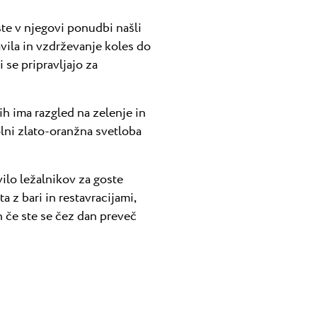
ste v njegovi ponudbi našli
avila in vzdrževanje koles do
 se pripravljajo za
ih ima razgled na zelenje in
olni zlato-oranžna svetloba
lo ležalnikov za goste
a z bari in restavracijami,
n če ste se čez dan preveč