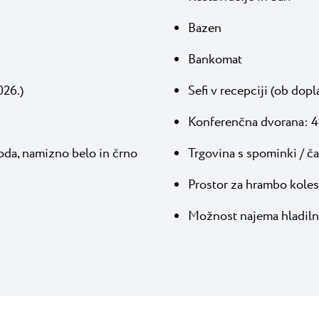
Bazen
Bankomat
026.)
Sefi v recepciji (ob dopl
Konferenčna dvorana: 
voda, namizno belo in črno
Trgovina s spominki / ča
Prostor za hrambo koles
Možnost najema hladilni