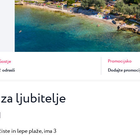
★ ★
esort v Umagu gosti
una
Garden Suites Umag Plava Laguna
 Laguna
Residence Umag Plava Laguna
lava Laguna
Hotel Aurora Plava Laguna
Hotel Sipar Plava Laguna
Vsi hoteli v Umagu
Promocijsko
Gostje
2
odrasli
za ljubitelje
u
iste in lepe plaže, ima 3