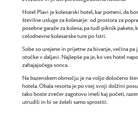
Hotel Plavi je kolesarski hotel, kar pomeni, da bo
številne usluge za kolesarje: od prostora za popr
posebne garaže za kolesa, pa tudi piknik pakete, ki
celodnevne kolesarske ture po Istri.
Sobe so urejene in prijetne za bivanje, večina pa j
otočke v daljavi. Najlepše pa je, ko ves hotel nap
zahajajočega sonca.
Na bazenskem območju je na voljo določeno števi
hotela. Obala resorta je po vsej svoji dolžini posut
tako boste zvečer zagotovo imeli kaj početi, raze
utrudili in bi se želeli samo sprostiti.