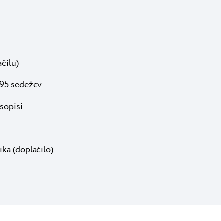
ačilu)
495 sedežev
sopisi
ka (doplačilo)