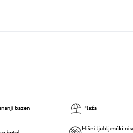
nanji bazen
Plaža
Hišni ljubljenčki ni
ke hotel