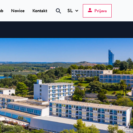
SL
ub
Novice
Kontakt
Prijava
Hrvatski
English
Deutsch
 Poreč
★ ★
Italiano
elfin Plava Laguna
Slovenščina
teli v Poreču