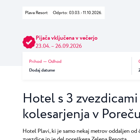
Laguna
Hoteli Umag
★ ★ 
Plava Resort
Odprto: 03.03. - 11.10.2026.
Gastronomija
Najprestižnejši r
številne teniške...
Hotel Pelegrin Plava Lag
Hotel Garden Istra Plava
Pepi Club
Pijača vključena v večerjo
Residence Garden Istra P
Vsi resorti
23.04. – 26.09.2026
Hotel Umag Plava Laguna
Raziščite vse
Prihod
Odhod
Dodaj datume
Hotel s 3 zvezdicami 
kolesarjenja v Poreč
Hotel Plavi, ki je samo nekaj metrov oddaljen od č
zvezdice in je del poreškega Zelena Resorta.