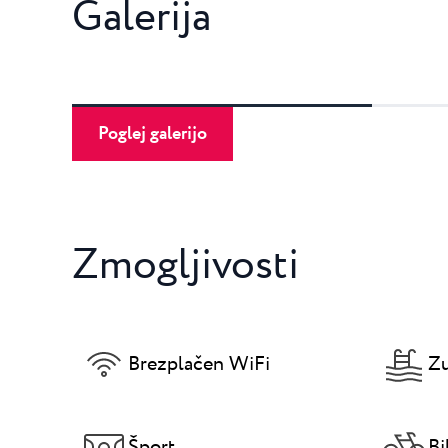
Galerija
Poglej galerijo
Zmogljivosti
Brezplačen WiFi
Zu
Šport
Bi