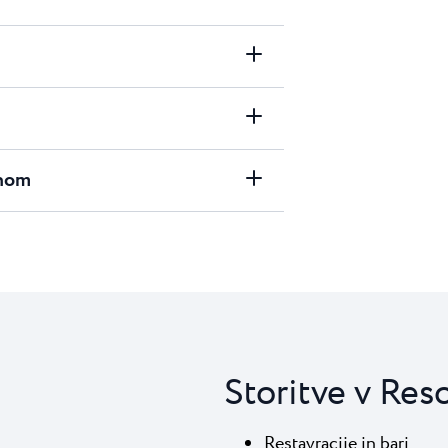
onom
Storitve v Res
Restavracije in bari